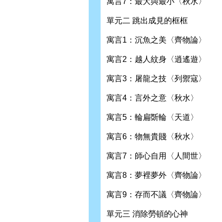
寓言7：最大與最小〈秋水〉
單元二 跳出成見的框框
寓言1：沉魚之美〈齊物論〉
寓言2：越人紋身〈逍遙遊〉
寓言3：屠龍之技〈列禦寇〉
寓言4：言外之意〈秋水〉
寓言5：輪扁斲輪〈天道〉
寓言6：物無貴賤〈秋水〉
寓言7：師心自用〈人間世〉
寓言8：夢裡夢外〈齊物論〉
寓言9：存而不議〈齊物論〉
單元三 消除勞頓的心神