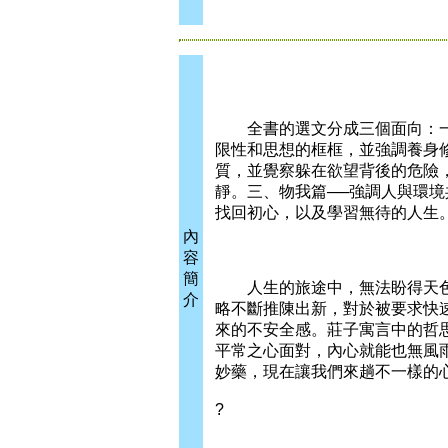
全書的選文分成三個面向：一、
限性和思想的框框，並強調養身
質，並覺察躲在欲望背後的危險
靜。三、物我篇──強調人與環
找回初心，以及學習無待的人生
內
容
簡
人生的旅途中，無法盼得天色
介
略不斷推陳出新，對於被要求快
來的不安全感。莊子寓言中的哲
平常之心面對，內心就能也無風
妙藥，現在讓我們來趟不一樣的
?