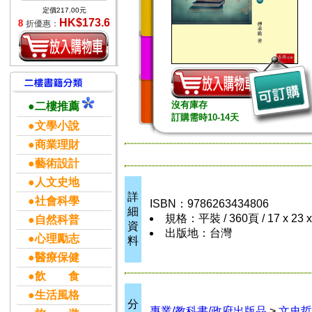
定價217.00元
HK$173.6
8
折優惠：
沒有庫存
●二樓推薦
訂購需時10-14天
●文學小說
●商業理財
●藝術設計
●人文史地
詳
●社會科學
ISBN：9786263434806
細
規格：平裝 / 360頁 / 17 x 23 
●自然科普
資
出版地：台灣
●心理勵志
料
●醫療保健
●飲 食
●生活風格
分
專業/教科書/政府出版品
>
文史哲