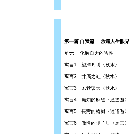
第一篇 自我篇──放遠人生眼界
單元一 化解自大的習性
寓言1：望洋興嘆〈秋水〉
寓言2：井底之蛙〈秋水〉
寓言3：以管窺天〈秋水〉
寓言4：無知的麻雀〈逍遙遊〉
寓言5：長壽的椿樹〈逍遙遊〉
寓言6：傲慢的陽子居〈寓言〉