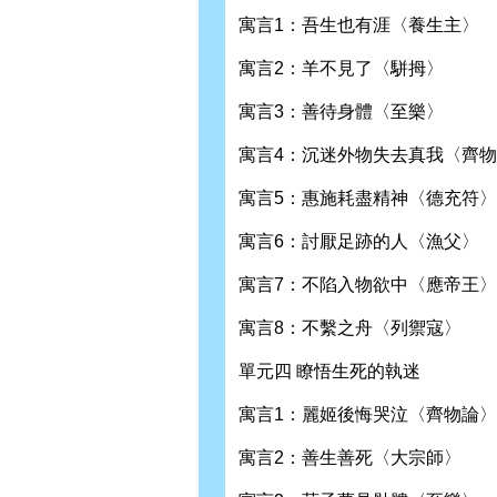
寓言1：吾生也有涯〈養生主〉
寓言2：羊不見了〈駢拇〉
寓言3：善待身體〈至樂〉
寓言4：沉迷外物失去真我〈齊
寓言5：惠施耗盡精神〈德充符〉
寓言6：討厭足跡的人〈漁父〉
寓言7：不陷入物欲中〈應帝王〉
寓言8：不繫之舟〈列禦寇〉
單元四 瞭悟生死的執迷
寓言1：麗姬後悔哭泣〈齊物論〉
寓言2：善生善死〈大宗師〉