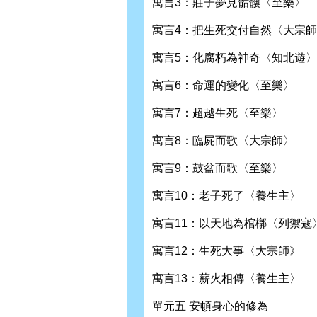
寓言3：莊子夢見骷髏〈至樂〉
寓言4：把生死交付自然〈大宗
寓言5：化腐朽為神奇〈知北遊〉
寓言6：命運的變化〈至樂〉
寓言7：超越生死〈至樂〉
寓言8：臨屍而歌〈大宗師〉
寓言9：鼓盆而歌〈至樂〉
寓言10：老子死了〈養生主〉
寓言11：以天地為棺槨〈列禦寇
寓言12：生死大事〈大宗師》
寓言13：薪火相傳〈養生主〉
單元五 安頓身心的修為