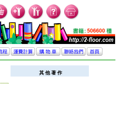
其 他 著 作