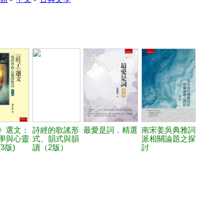
》選文：
詩經的歌謠形
最愛是詞．精選
南宋姜吳典雅詞
學與心靈
式、韻式與韻
派相關論題之探
3版)
讀（2版）
討