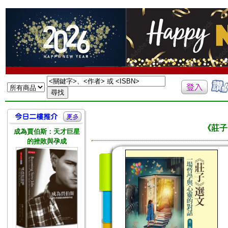
《莊子
成為賈伯斯：天才巨星
的挫敗與孕成