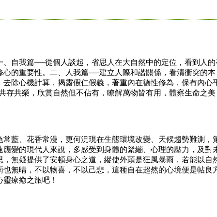
自我篇──從個人談起，省思人在大自然中的定位，看到人的
修心的重要性。二、人我篇──建立人際和諧關係，看清衝突的本
，去除心機計算，揭露假仁假義，著重內在德性修為，保有內心
境共存共榮，欣賞自然但不佔有，瞭解萬物皆有用，體察生命之美
。
常藍、花香常漫，更何況現在生態環境改變、天候趨勢難測，
速應變的現代人來說，多感受到身體的緊繃、心理的壓力，及對
思，無疑提供了安頓身心之道，縱使外頭是狂風暴雨，若能以自
雨也無晴，不以物喜，不以己悲，這種自在超然的心境便是帖良
心靈療癒之旅吧！