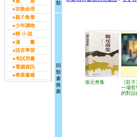
●旅 遊
類
●宗教命理
●親子教養
●少年讀物
●輕 小 說
●漫 畫
●語言學習
●考試用書
同
●電腦資訊
類
●專業書籍
書
張元奇集
《莊子
推
一場哲
薦
的對話(