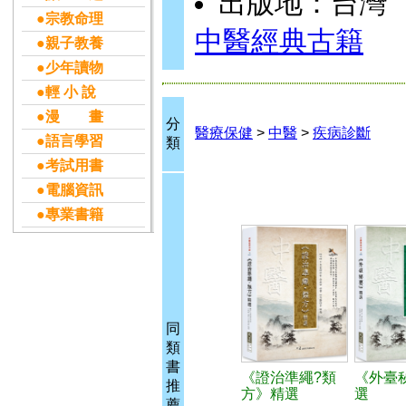
出版地：台灣
●宗教命理
中醫經典古籍
●親子教養
●少年讀物
●輕 小 說
●漫 畫
分
醫療保健
>
中醫
>
疾病診斷
●語言學習
類
●考試用書
●電腦資訊
●專業書籍
同
類
書
《證治準繩?類
《外臺
推
方》精選
選
薦