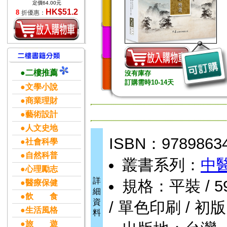
定價64.00元
HK$51.2
8
折優惠：
●二樓推薦
沒有庫存
訂購需時10-14天
●文學小說
●商業理財
●藝術設計
●人文史地
ISBN：9789863
●社會科學
●自然科普
叢書系列：
中
●心理勵志
詳
規格：平裝 / 590頁
●醫療保健
細
●飲 食
資
/ 單色印刷 / 初版
●生活風格
料
●旅 遊