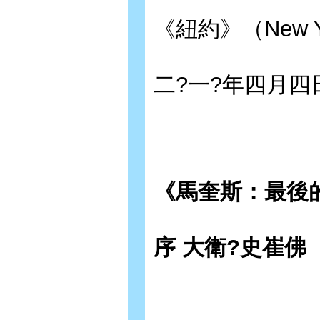
《紐約》（New 
二?一?年四月四
《馬奎斯：最後
序 大衛?史崔佛（Dav