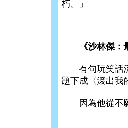
朽。」
《沙林傑：最
有句玩笑話流
題下成〈滾出我
因為他從不願