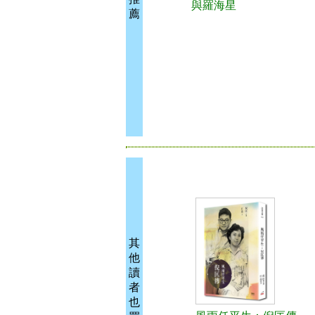
與羅海星
薦
其
他
讀
者
也