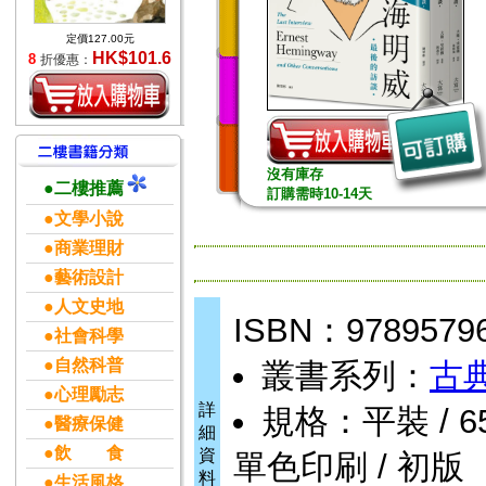
定價127.00元
HK$101.6
8
折優惠：
沒有庫存
●二樓推薦
訂購需時10-14天
●文學小說
●商業理財
●藝術設計
●人文史地
ISBN：9789579
●社會科學
●自然科普
叢書系列：
古
●心理勵志
詳
規格：平裝 / 656頁
●醫療保健
細
●飲 食
資
單色印刷 / 初版
料
●生活風格