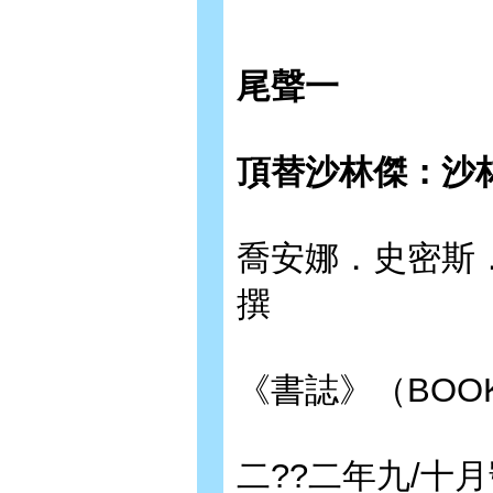
尾聲一
頂替沙林傑：沙
喬安娜．史密斯．拉科
撰
《書誌》（BOOK
二??二年九/十