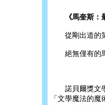
《馬奎斯：最
從剛出道的第
絕無僅有的馬
諾貝爾獎文學
「文學魔法的魔