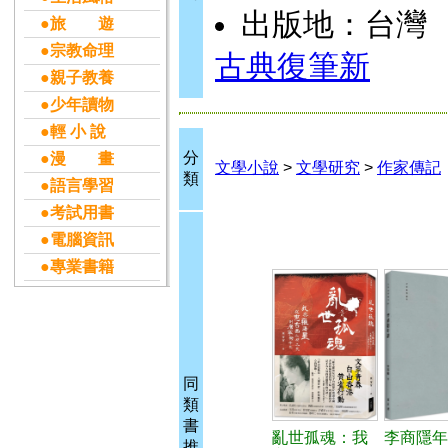
出版地：台灣
●旅 遊
●宗教命理
古典復筆新
●親子教養
●少年讀物
●輕 小 說
分
●漫 畫
文學小說
>
文學研究
>
作家傳記
類
●語言學習
●考試用書
●電腦資訊
●專業書籍
同
類
書
亂世孤魂：我
李商隱年
推