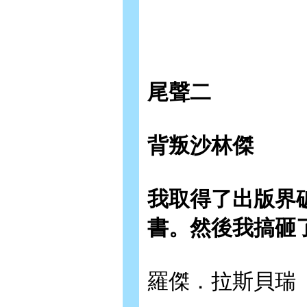
尾聲二
背叛沙林傑
我取得了出版界
書。然後我搞砸
羅傑．拉斯貝瑞（Ro