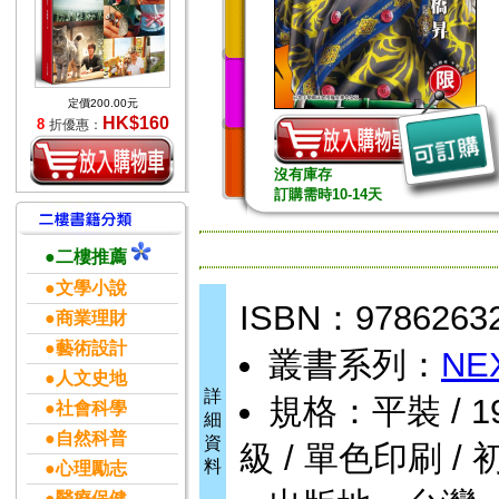
定價200.00元
HK$160
8
折優惠：
沒有庫存
訂購需時10-14天
●二樓推薦
●文學小說
ISBN：9786263
●商業理財
●藝術設計
叢書系列：
NE
●人文史地
詳
規格：平裝 / 192頁
●社會科學
細
●自然科普
資
級 / 單色印刷 / 
料
●心理勵志
●醫療保健