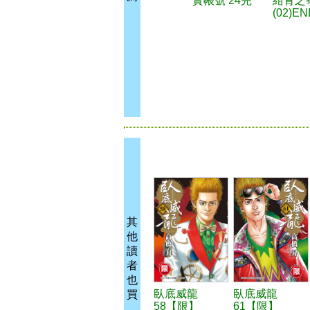
實帳號 24完
紺青之
(02)EN
其
他
讀
者
也
臥底威龍
臥底威龍
買
58【限】
61【限】