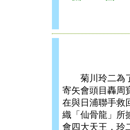
菊川玲二為了要
寄矢會頭目轟周
在與日浦聯手救
織「仙骨龍」所
會四大天王，玲