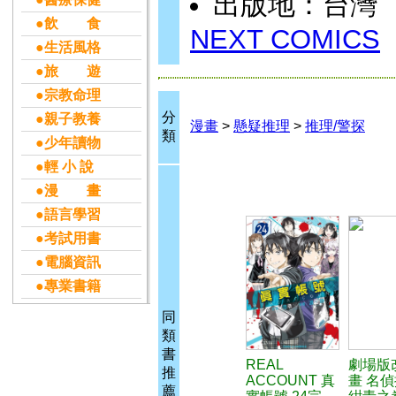
出版地：台灣
●飲 食
NEXT COMICS
●生活風格
●旅 遊
●宗教命理
分
●親子教養
漫畫
>
懸疑推理
>
推理/警探
類
●少年讀物
●輕 小 說
●漫 畫
●語言學習
●考試用書
●電腦資訊
●專業書籍
同
類
書
REAL
劇場版
推
ACCOUNT 真
畫 名
薦