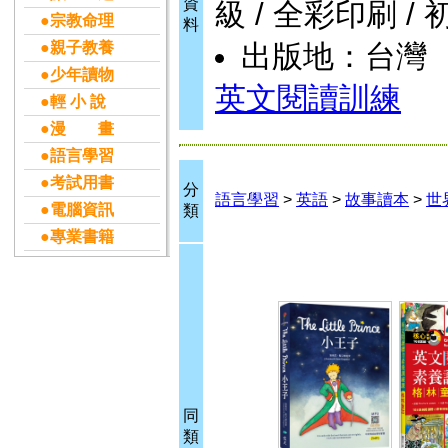
資
級 / 全彩印刷 / 
●宗教命理
料
●親子教養
出版地：台灣
●少年讀物
英文閱讀訓練
●輕 小 說
●漫 畫
●語言學習
●考試用書
分
語言學習
>
英語
>
故事讀本
>
世
●電腦資訊
類
●專業書籍
同
類