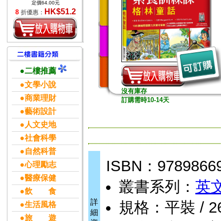
定價64.00元
HK$51.2
8
折優惠：
●二樓推薦
●文學小說
沒有庫存
●商業理財
訂購需時10-14天
●藝術設計
●人文史地
●社會科學
●自然科普
ISBN：9789866
●心理勵志
●醫療保健
叢書系列：
英
●飲 食
詳
規格：平裝 / 260頁
●生活風格
細
●旅 遊