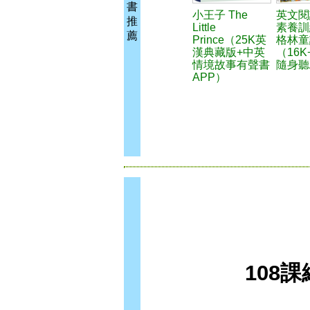
書
小王子 The
英文閱
推
Little
素養訓
薦
Prince（25K英
格林童
漢典藏版+中英
（16
情境故事有聲書
隨身聽
APP）
108