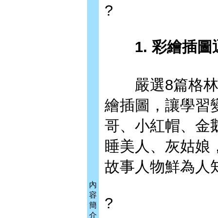
?
1. 彩繪插圖
嚴選8篇格林童
繪插圖，讓學習
哥、小紅帽、金
睡美人、灰姑娘
故事人物鮮為人
內
容
?
簡
介