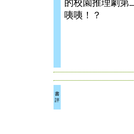
的校園推理劇第
咦咦！？
書
評