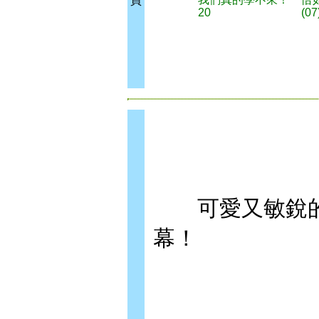
買
20
(07
可愛又敏銳的
幕！