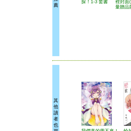
探！1-3 套書
裡封面
薦
量贈品
其
他
讀
者
也
我們真的學不來！
恰