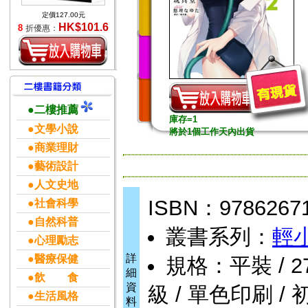
定價127.00元
HK$101.6
8
折優惠：
●二樓推薦
庫存=1
●文學小說
將於1個工作天內出貨
●商業理財
●藝術設計
●人文史地
ISBN：9786267
●社會科學
●自然科普
叢書系列：
輕
●心理勵志
詳
●醫療保健
規格：平裝 / 272頁
細
●飲 食
資
級 / 單色印刷 / 
●生活風格
料