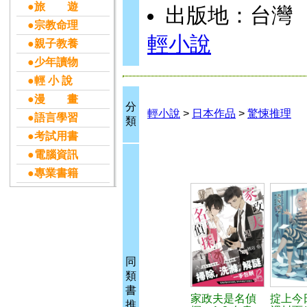
●旅 遊
出版地：台灣
●宗教命理
輕小說
●親子教養
●少年讀物
●輕 小 說
●漫 畫
分
輕小說
>
日本作品
>
驚悚推理
●語言學習
類
●考試用書
●電腦資訊
●專業書籍
同
類
書
家政夫是名偵
掟上今
推