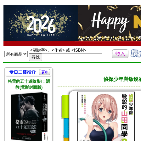
偵探少年與敏銳的
格雷的五十道陰影I：調
教(電影封面版)