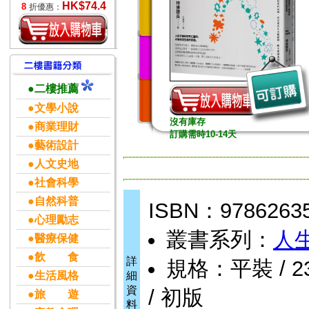
HK$74.4
8
折優惠：
●二樓推薦
●文學小說
沒有庫存
●商業理財
訂購需時10-14天
●藝術設計
●人文史地
●社會科學
●自然科普
ISBN：9786263
●心理勵志
叢書系列：
人
●醫療保健
●飲 食
詳
規格：平裝 / 232
●生活風格
細
資
/ 初版
●旅 遊
料