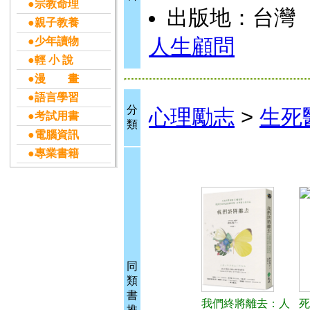
●宗教命理
出版地：台灣
●親子教養
人生顧問
●少年讀物
●輕 小 說
●漫 畫
●語言學習
分
心理勵志
>
生死
●考試用書
類
●電腦資訊
●專業書籍
同
類
書
我們終將離去：人
死
推