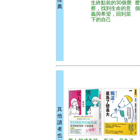
生終點前的30個覺
麼
薦
察，找到生命的意
個
義與希望，回到當
下的自己
其
他
讀
者
也