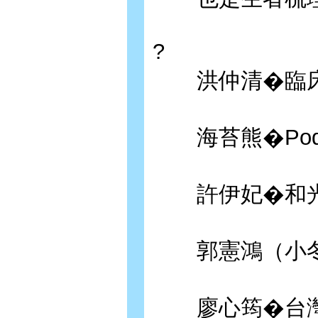
?
洪仲清�臨床
海苔熊�Podca
許伊妃�和光
郭憲鴻（小冬瓜
廖心筠�台灣