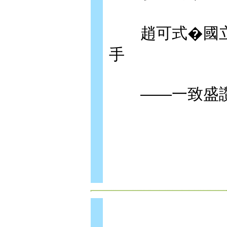
趙可式�國立
手
——一致盛讚