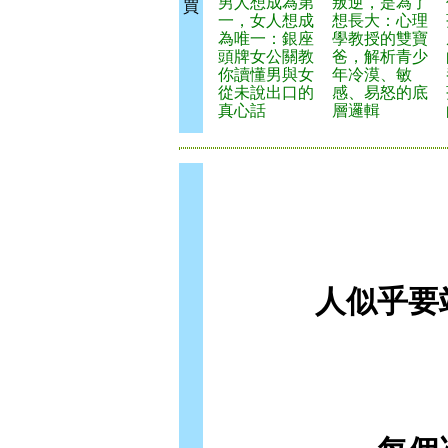
男人想成為第
叛逆，是為了
買
一，女人想成
想長大：心理
為唯一：銀座
學教授的雙寶
頭牌女公關教
爸，解析青少
你讀懂男與女
年冷漠、敏
從未說出口的
感、易怒的底
真心話
層邏輯
人似乎要