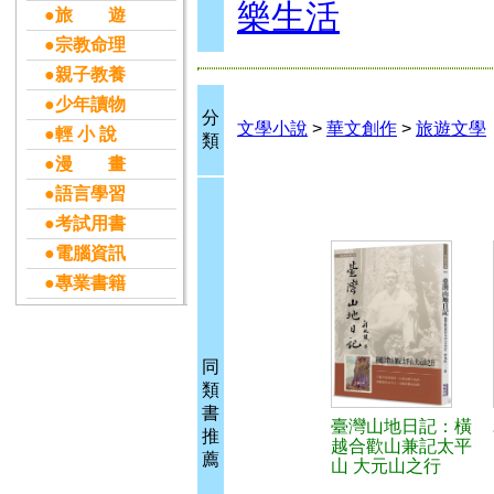
樂生活
●旅 遊
●宗教命理
●親子教養
●少年讀物
分
文學小說
>
華文創作
>
旅遊文學
●輕 小 說
類
●漫 畫
●語言學習
●考試用書
●電腦資訊
●專業書籍
同
類
書
臺灣山地日記：橫
推
越合歡山兼記太平
薦
山 大元山之行