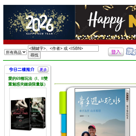
愛的69種玩法（I、II雙
重魅惑夾鏈袋限量版）