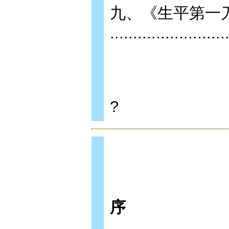
九、《生平第一
.........................
?
序