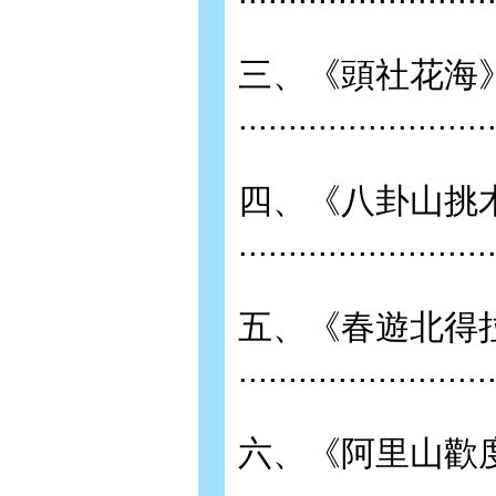
三、《頭社花海
.........................
四、《八卦山挑
........................
五、《春遊北得
........................
六、《阿里山歡