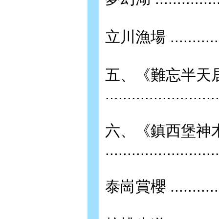
立川漁場 .................
五、《難忘半天
.........................
六、《鎮西堡神
........................
泰崗賞櫻 .................