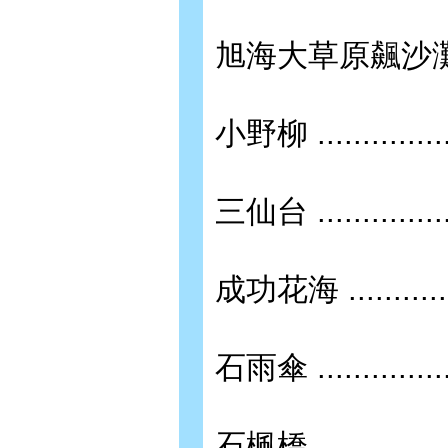
旭海大草原飆沙灘車 .........
小野柳 ...................
三仙台 ...................
成功花海 .................
石雨傘 ...................
石楓橋 ...................