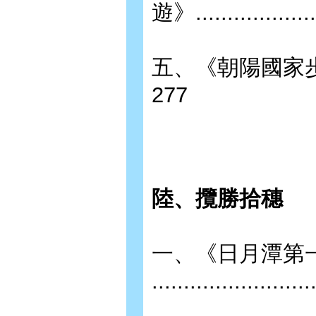
遊》.....................
五、《朝陽國家步道》.........
277
陸、攬勝拾穗
一、《日月潭第
........................