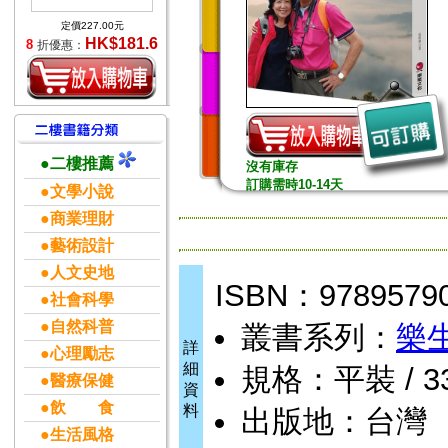
定價227.00元
HK$181.6
8
折優惠：
●二樓推薦
沒有庫存
訂購需時10-14天
●文學小說
●商業理財
●藝術設計
●人文史地
ISBN：9789579
●社會科學
●自然科普
叢書系列：
樂
詳
●心理勵志
細
規格：平裝 / 333
●醫療保健
資
●飲 食
料
出版地：台灣
●生活風格