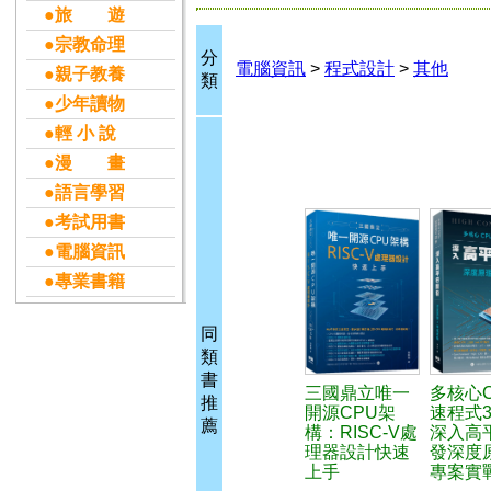
●旅 遊
●宗教命理
分
電腦資訊
>
程式設計
>
其他
●親子教養
類
●少年讀物
●輕 小 說
●漫 畫
●語言學習
●考試用書
●電腦資訊
●專業書籍
同
類
書
三國鼎立唯一
多核心
推
開源CPU架
速程式3
薦
構：RISC-V處
深入高
理器設計快速
發深度
上手
專案實