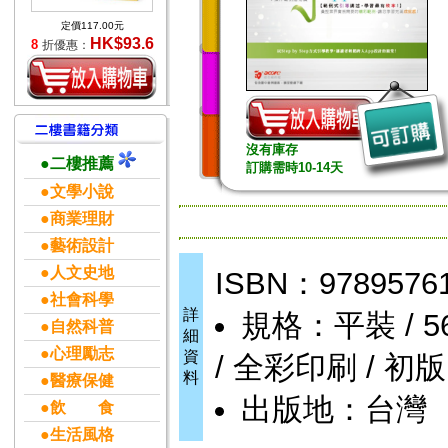
定價117.00元
HK$93.6
8
折優惠：
沒有庫存
●二樓推薦
訂購需時10-14天
●文學小說
●商業理財
●藝術設計
●人文史地
ISBN：9789576
●社會科學
詳
規格：平裝 / 562
●自然科普
細
●心理勵志
資
/ 全彩印刷 / 初版
料
●醫療保健
出版地：台灣
●飲 食
●生活風格