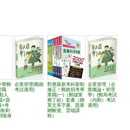
2中華郵
企業管理(郵政
對應最新考科新制
企業管理（企
業職
考試適用)
修正！郵政招考專
業概論 • 管理
內勤人
業職(一)（郵儲業
學）(郵局考試
成+題
務丁組）套書（贈
（內勤）考試
書+考
英文單字書、題庫
適用)
期衝刺
網帳號、雲端課
SB隨身
程）