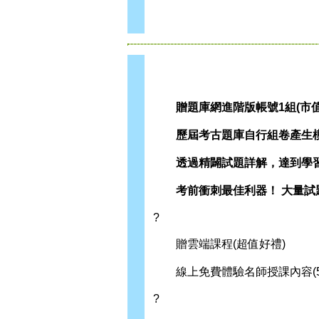
贈題庫網進階版帳號1組(市值2
歷屆考古題庫自行組卷產生模
透過精闢試題詳解，達到學習
考前衝刺最佳利器！ 大量試
?
贈雲端課程(超值好禮)
線上免費體驗名師授課內容(5
?