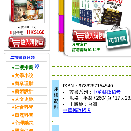
定價200.00元
HK$160
8
折優惠：
沒有庫存
訂購需時10-14天
●二樓推薦
●文學小說
●商業理財
ISBN：9786267154540
詳
●藝術設計
叢書系列：
中華郵政招考
細
規格：平裝 / 2604頁 / 17 x 23
●人文史地
資
出版地：台灣
●社會科學
料
中華郵政招考
●自然科普
●心理勵志
●醫療保健