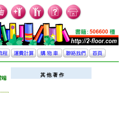
其 他 著 作
雲端