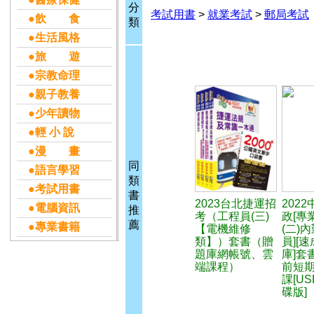
分
考試用書
>
就業考試
>
郵局考試
●飲 食
類
●生活風格
●旅 遊
●宗教命理
●親子教養
●少年讀物
●輕 小 說
●漫 畫
同
●語言學習
類
●考試用書
書
2023台北捷運招
202
●電腦資訊
推
考（工程員(三)
政[專
薦
●專業書籍
【電機維修
(二)
類】）套書（贈
員][速
題庫網帳號、雲
庫]套
端課程）
前短
課[U
碟版]