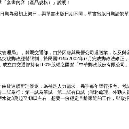
「套書內容（產品規格）」說明！
日期為最初上架日，與單書出版日期不同，單書出版日期請依單
管理局」，隸屬交通部，由於因應與民營公司遞送業，以及與
破郵政經營限制，於民國91年(2002年)7月完成郵政法修正
日改制，成立由交通部持有100%股權之國營「中華郵政股份有限公司
由於連續辦理優退，為補足人力需求，幾乎每年舉行招考。考
分二試舉行：第一試為筆試，第二試有口試（郵務處理、外勤人
水從3萬起至4萬3左右，想要一份穩定且離家近的工作，郵政