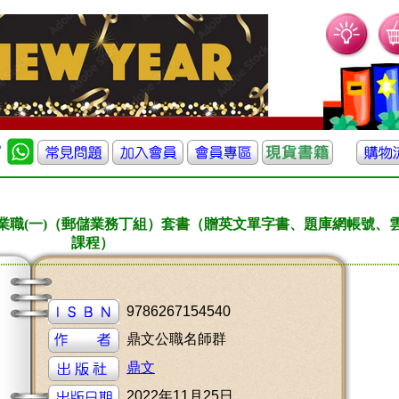
業職(一)（郵儲業務丁組）套書（贈英文單字書、題庫網帳號、
課程）
9786267154540
鼎文公職名師群
鼎文
2022年11月25日