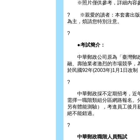
※照片僅供參考，詳細內容參
? ※親愛的讀者：本套書出版
為主，煩請您特別注意。
?
●考試簡介：
中華郵政公司原為「臺灣郵政
融、壽險業者激烈的市場競爭，為突
於民國92年(2003年)1月1
?
中華郵政採不定期招考，近年
需擇一職階類組分區網路報名。
另有體能測驗），考進員工後月薪
絕不能錯過。
?
中華郵政職階人員甄試