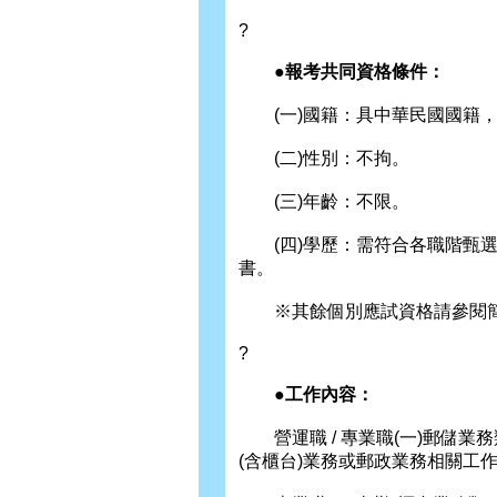
?
●報考共同資格條件：
(一)國籍：具中華民國國籍，
(二)性別：不拘。
(三)年齡：不限。
(四)學歷：需符合各職階甄選類
書。
※其餘個別應試資格請參閱
?
●工作內容：
營運職 / 專業職(一)郵儲業
(含櫃台)業務或郵政業務相關工