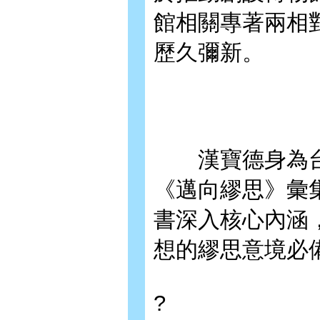
館相關專著兩相
歷久彌新。
漢寶德身為台
《邁向繆思》彙
書深入核心內涵
想的繆思意境必
?