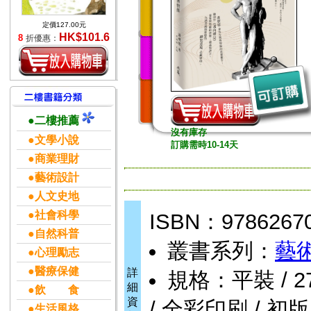
定價127.00元
HK$101.6
8
折優惠：
●二樓推薦
沒有庫存
●文學小說
訂購需時10-14天
●商業理財
●藝術設計
●人文史地
●社會科學
ISBN：9786267
●自然科普
叢書系列：
藝
●心理勵志
●醫療保健
詳
規格：平裝 / 272
細
●飲 食
資
/ 全彩印刷 / 初版
●生活風格