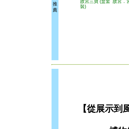
故宮三寶 (盒套
故宮．
推
裝)
薦
【從展示到