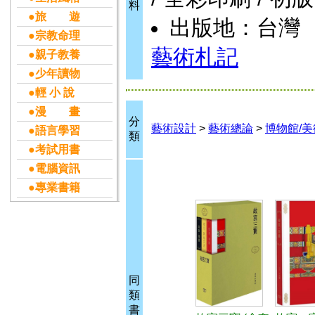
料
●旅 遊
出版地：台灣
●宗教命理
藝術札記
●親子教養
●少年讀物
●輕 小 說
●漫 畫
分
藝術設計
>
藝術總論
>
博物館/
●語言學習
類
●考試用書
●電腦資訊
●專業書籍
同
類
書