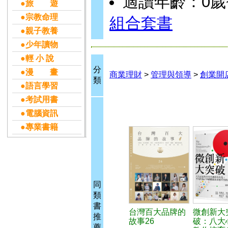
適讀年齡：0歲
●旅 遊
●宗教命理
組合套書
●親子教養
●少年讀物
●輕 小 說
分
●漫 畫
商業理財
>
管理與領導
>
創業開
類
●語言學習
●考試用書
●電腦資訊
●專業書籍
同
類
書
台灣百大品牌的
微創新大
推
故事26
破：八大
薦