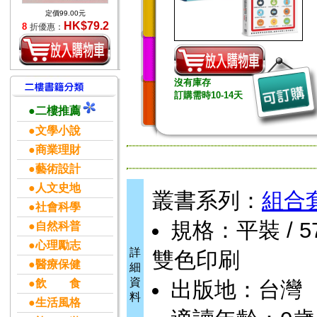
定價99.00元
HK$79.2
8
折優惠：
沒有庫存
訂購需時10-14天
●二樓推薦
●文學小說
●商業理財
●藝術設計
●人文史地
叢書系列：
組合
●社會科學
規格：平裝 / 576頁
●自然科普
●心理勵志
詳
雙色印刷
●醫療保健
細
資
●飲 食
出版地：台灣
料
●生活風格