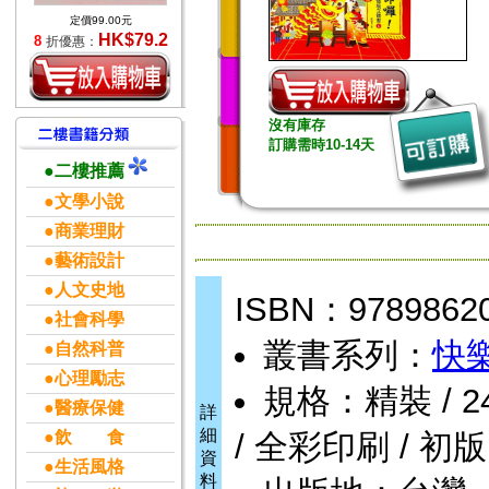
定價99.00元
HK$79.2
8
折優惠：
沒有庫存
訂購需時10-14天
●二樓推薦
●文學小說
●商業理財
●藝術設計
●人文史地
ISBN：9789862
●社會科學
叢書系列：
快
●自然科普
●心理勵志
規格：精裝 / 24頁 
●醫療保健
詳
細
●飲 食
/ 全彩印刷 / 初版
資
●生活風格
料