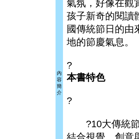
氣氛，好像在觀
孩子新奇的閱讀
國傳統節日的由
地的節慶氣息。
?
內
本書特色
容
簡
介
?
?10大傳統節
結合視覺、創意