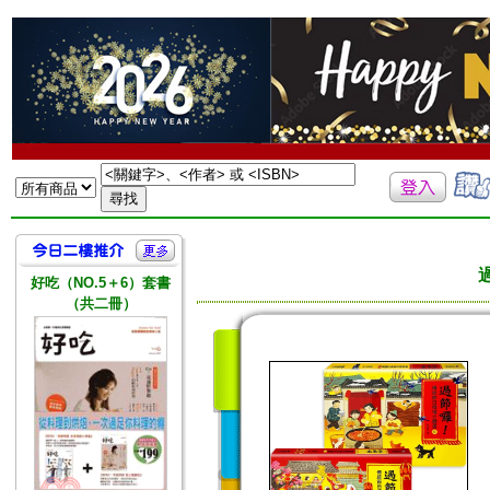
好吃（NO.5＋6）套書
（共二冊）