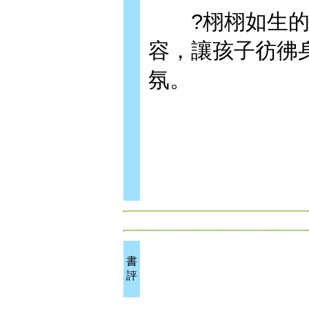
?栩栩如生的立
容，讓孩子彷彿
氛。
書
評