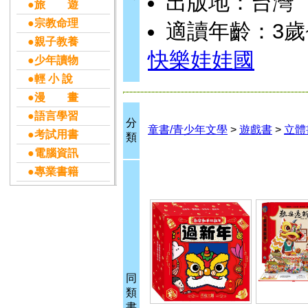
出版地：台灣
●旅 遊
●宗教命理
適讀年齡：3歲
●親子教養
快樂娃娃國
●少年讀物
●輕 小 說
●漫 畫
●語言學習
分
童書/青少年文學
>
遊戲書
>
立體
●考試用書
類
●電腦資訊
●專業書籍
同
類
書