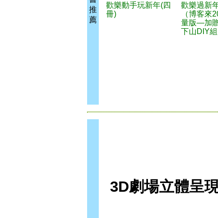
歡樂動手玩新年(四
歡樂過新
推
冊)
（博客來2
薦
量版—加
下山DIY
3D劇場立體呈