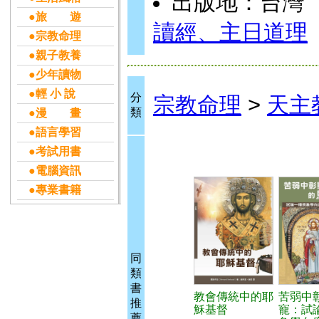
出版地：台灣
●旅 遊
讀經、主日道理
●宗教命理
●親子教養
●少年讀物
●輕 小 說
分
宗教命理
>
天主
類
●漫 畫
●語言學習
●考試用書
●電腦資訊
●專業書籍
同
類
書
教會傳統中的耶
苦弱中
推
穌基督
寵：試
薦