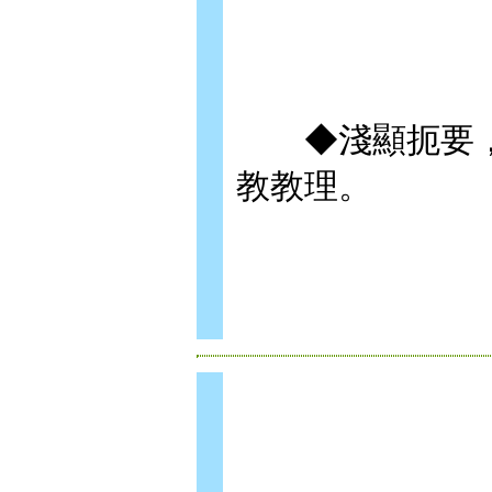
◆淺顯扼要，
教教理。