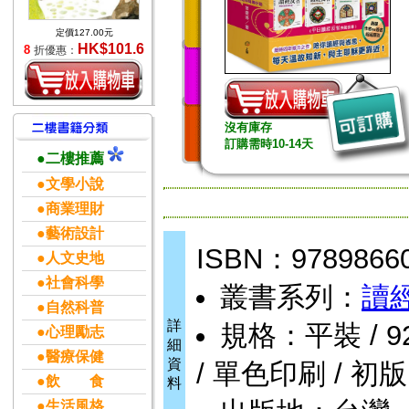
定價127.00元
HK$101.6
8
折優惠：
沒有庫存
訂購需時10-14天
●二樓推薦
●文學小說
●商業理財
●藝術設計
ISBN：9789866
●人文史地
●社會科學
叢書系列：
讀
●自然科普
詳
規格：平裝 / 928頁
●心理勵志
細
●醫療保健
資
/ 單色印刷 / 初版
●飲 食
料
●生活風格