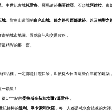
里
、中世紀古城
托雷多
、羅馬遺跡
塞哥維亞
、石頭城
阿維拉
、東
三城
、彎曲山道間的
白色山城
、
銀之路
與
西部遺跡
、以及
朝聖之
詳盡的城市地圖、景點資訊和交通攻略，
牙最精彩的那一面。
築作品裡，一定都是目瞪口呆，即便從今日看這些百年前的建築
這一顆星！
從17世紀的
委拉斯奎茲
和
埃爾?葛雷科
，
0世紀接棒的
達利、畢卡索和米羅
，每一人都是喊水會結凍的大師