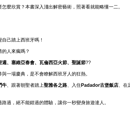
要怎麼欣賞？本書深入淺出解密藝術，照著看就能略懂一二。
覺自己踏上西班牙嗎！
情的人來瘋嗎？
聖週、塞維亞春會、瓦倫西亞火節、聖誕節
??
參與一場慶典，是不會瞭解西班牙人的狂熱。
鬥牛
、跟著朝聖者踏上
聖雅各之路
、入住
Padador古堡飯店
、在
過路過，絕不能錯過的體驗，讓你一秒變身旅遊達人。