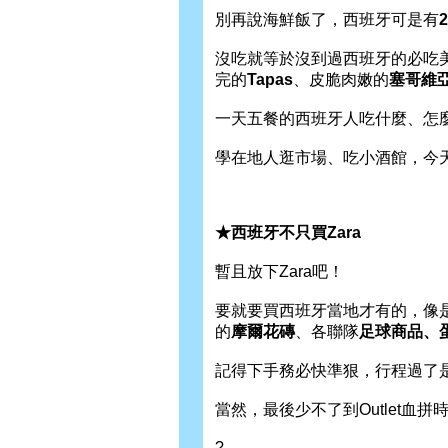
別再說海鮮飯了，西班牙可是有
沒吃就等於沒到過西班牙的必吃
完的
Tapas
、皮脆肉嫩的
塞哥維
一天五餐的西班牙人吃什麼、怎
學在地人逛市場、吃小酒館，今
★西班牙不只買Zara
暫且放下Zara吧！
要就要買西班牙當地才有的，像
的
摩爾花磚
、各聯隊
足球商品、
記得下手務必快準狠，行程過了
當然，最後少不了到Outlet血拼
?