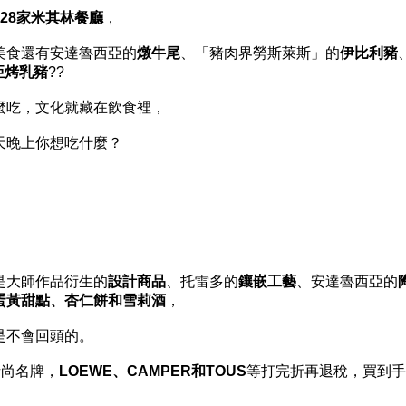
228家米其林餐廳
，
美食還有安達魯西亞的
燉牛尾
、「豬肉界勞斯萊斯」的
伊比利豬
亞烤乳豬
??
麼吃，文化就藏在飲食裡，
天晚上你想吃什麼？
是大師作品衍生的
設計商品
、托雷多的
鑲嵌工藝
、安達魯西亞的
蛋黃甜點、杏仁餅和雪莉酒
，
是不會回頭的。
時尚名牌，
LOEWE、CAMPER和TOUS
等打完折再退稅，買到手