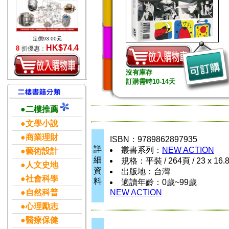
定價93.00元
HK$74.4
8
折優惠：
沒有庫存
訂購需時10-14天
●二樓推薦
●文學小說
●商業理財
ISBN：9789862897935
詳
叢書系列：
NEW ACTION
●藝術設計
細
規格：平裝 / 264頁 / 23 x 16.
●人文史地
資
出版地：台灣
●社會科學
料
適讀年齡：0歲~99歲
●自然科普
NEW ACTION
●心理勵志
●醫療保健