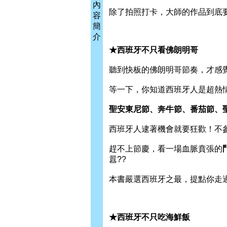
內
除了拍照打卡，大師的作品到底
容
簡
介
★西班牙不只看佛朗明哥
聽到快板的佛朗明哥節奏，才感
等一下，你知道西班牙人是超熱
聖安東尼節、奔牛節、番茄節、
西班牙人逮著機會就要狂歡！不
趕不上節慶，看一場血脈賁張的
囂??
本書嚴選西班牙之最，提點你走
★西班牙不只吃海鮮飯