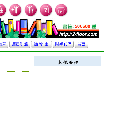
其 他 著 作