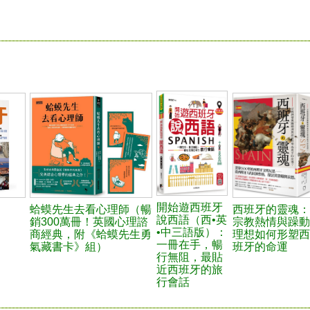
開始遊西班牙
蛤蟆先生去看心理師（暢
西班牙的靈魂：
說西語（西•英
銷300萬冊！英國心理諮
宗教熱情與躁動
•中三語版）：
商經典，附《蛤蟆先生勇
理想如何形塑西
一冊在手，暢
氣藏書卡》組）
班牙的命運
行無阻，最貼
近西班牙的旅
行會話