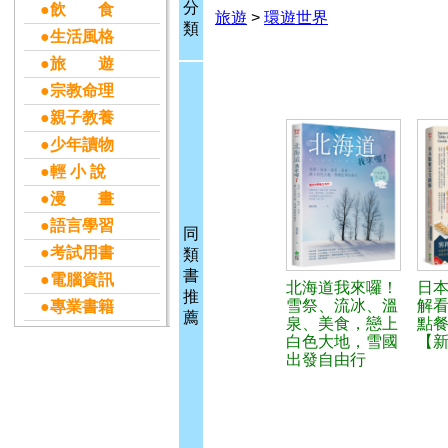
分
●飲 食
旅遊
>
環遊世界
類
●生活風格
●旅 遊
●宗教命理
●親子教養
●少年讀物
●輕 小 說
●漫 畫
●語言學習
同
●考試用書
類
書
●電腦資訊
北海道我來囉！
日
推
雪祭、流冰、溫
解看
●專業書籍
薦
泉、美食，戀上
點餐
白色大地，雪國
【
出發自由行