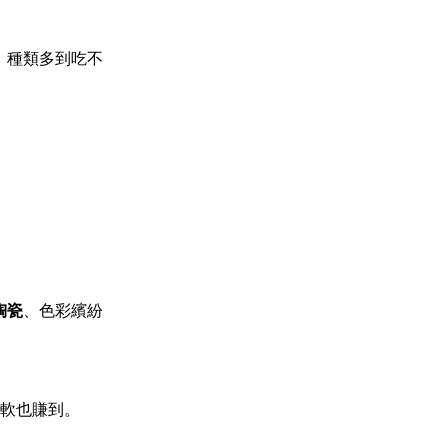
、種類多到吃不
陶瓷
、色彩繽紛
軟也賺到。