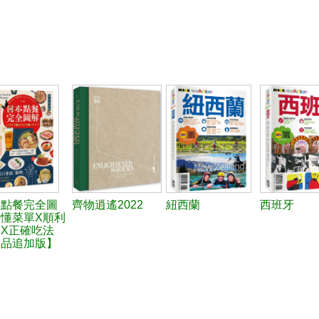
本點餐完全圖
齊物逍遙2022
紐西蘭
西班牙
懂菜單X順利
X正確吃法
新品追加版】