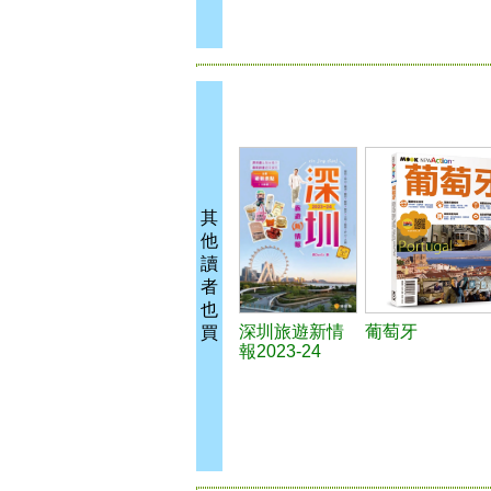
其
他
讀
者
也
深圳旅遊新情
葡萄牙
買
報2023-24