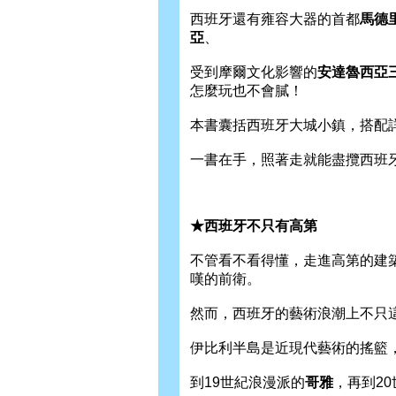
西班牙還有雍容大器的首都
馬德
亞
、
受到摩爾文化影響的
安達魯西亞
怎麼玩也不會膩！
本書囊括西班牙大城小鎮，搭配
一書在手，照著走就能盡攬西班
★西班牙不只有高第
不管看不看得懂，走進高第的建
嘆的前衛。
然而，西班牙的藝術浪潮上不只
伊比利半島是近現代藝術的搖籃，
到19世紀浪漫派的
哥雅
，再到2