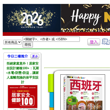
拒絕家庭意外！居家安
全設計健檢100+：瓦斯
•水電•防墜•防盜，讓家
人遠離危險的保平安設
計