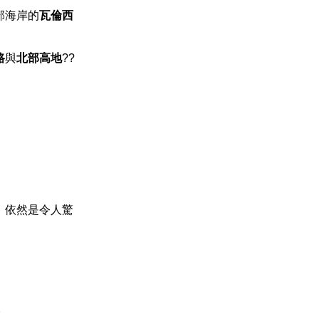
部海岸的
瓦倫西
路
與
北部高地
??
，依然是令人驚
。