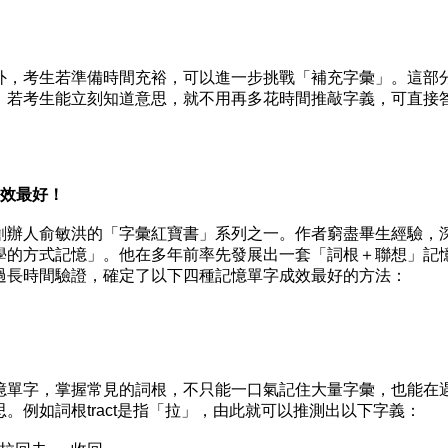
，考生若準備時間充裕，可以進一步挑戰「補充字彙」。這部
，若考生能立刻知道意思，就不用再多花時間推敲字義，可直接
效最好！
辦人俞敏洪的「字彙紅寶書」系列之一。作者窮盡畢生經驗，
學的方式記憶」。他在多年前率先發展出一套「詞根＋聯想」記
過長時間驗證，確定了以下四種記憶單字成效最好的方法：
單字，掌握常見的詞根，不只能一口氣記住大量字彙，也能在
。例如詞根tract是指「拉」，由此就可以推測出以下字義：