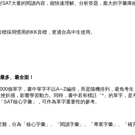
對SAT大量的閱讀內容，能快速理解、分析答題，龐大的字彙庫
標採用慣用的KK音標，更適合高中生使用。
最多、最全面！
00個單字，書中單字不以A∼Z編排，而是隨機排列，避免考生
生挫折感，影響學習動力。同時，書中若有標註「*」的單字，是
的「SAT核心字彙」，可作為單字重要性的參考。
難，分為「核心字彙」、「閱讀字彙」、「專業字彙」、「補