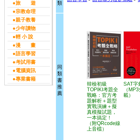
●旅 遊
類
●宗教命理
●親子教養
●少年讀物
●輕 小 說
●漫 畫
●語言學習
●考試用書
同
●電腦資訊
類
●專業書籍
書
韓檢初級
SAT
推
TOPIKI考題全
（MP
薦
戰略：官方考
載）
題解析＋題型
實戰演練＋擬
真模擬試題，
一本搞定！
（附QRcode線
上音檔）