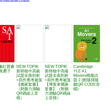
字彙紅寶書
NEW TOPIK
NEW TOPIK
Cambridge
3免費下
新韓檢中高級
新韓檢中高級
YLE A1
試題全面剖析
試題全面剖析
Movers模擬試
+寫作應考祕笈
+寫作應考祕笈
題 2 (附隨掃隨
【獨家套書】
【博客來獨家
聽QR CODE音
（附聽力測驗
套書】（附聽
檔)
QR碼線上音
力測驗QR碼線
檔）
上音檔）