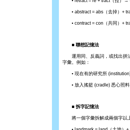
• retract = re + tract（拉
• abstract = abs（去掉）+ 
• contract = con（共同）
■ 聯想記憶法
運用同、反義詞，或找出拼法
字彙。例如：
• 現在有的研究所 (institution) 很
• 放入搖籃 (cradle) 悉心照料 (
■ 拆字記憶法
將一個字彙拆解成兩個字以上
• landmark = land（土地）