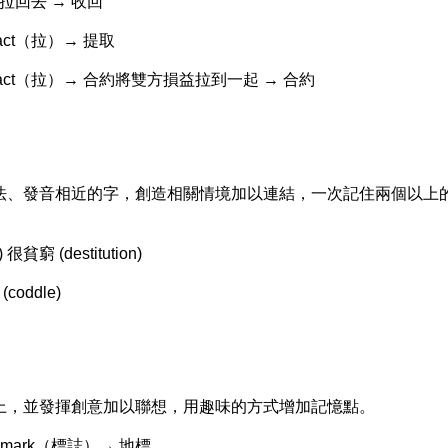
）→ 拉回去 → 收回
tract（拉）→ 提取
+ tract（拉）→ 合約將雙方損益拉到一起 → 合約
、發音相近的字，創造相關情境加以連結，一次記住兩個以上
貧窮 (destitution)
coddle)
，並發揮創意加以聯想，用趣味的方式增加記憶點。
+ mark（標誌）→ 地標