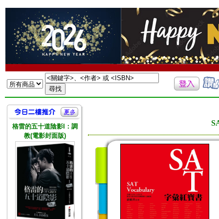
S
格雷的五十道陰影I：調
教(電影封面版)