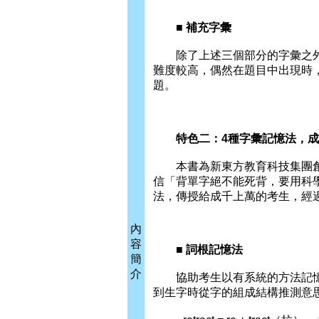
■ 補充字彙
除了上述三個部分的字彙之外
難度較高，偶然在題目中出現時
題。
特色二：4種字彙記憶法，成
本書為新東方教育科技集團創
信「背單字絕不能死背，要用科
法，傳授給成千上萬的考生，經
內
容
■ 詞根記憶法
簡
介
協助考生以有系統的方法記憶
到生字時從字的組成結構推測意思