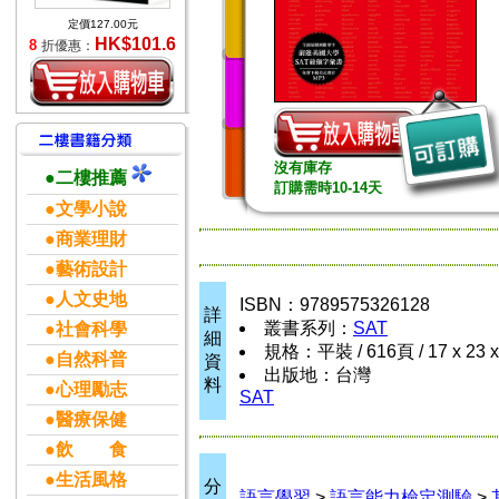
定價127.00元
HK$101.6
8
折優惠：
沒有庫存
●二樓推薦
訂購需時10-14天
●文學小說
●商業理財
●藝術設計
●人文史地
ISBN：9789575326128
詳
叢書系列：
SAT
●社會科學
細
規格：平裝 / 616頁 / 17 x 23 
●自然科普
資
出版地：台灣
料
●心理勵志
SAT
●醫療保健
●飲 食
●生活風格
分
語言學習
>
語言能力檢定測驗
>