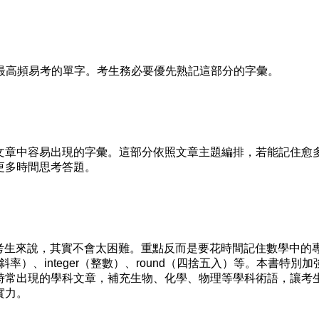
最高頻易考的單字。考生務必要優先熟記這部分的字彙。
章中容易出現的字彙。這部分依照文章主題編排，若能記住愈
更多時間思考答題。
生來說，其實不會太困難。重點反而是要花時間記住數學中的
斜率）、integer（整數）、round（四捨五入）等。本書特別加
時常出現的學科文章，補充生物、化學、物理等學科術語，讓考
實力。