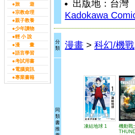
出版地：台灣
●旅 遊
●宗教命理
Kadokawa Comic
●親子教養
●少年讀物
●輕 小 說
分
漫畫
>
科幻/機戰
●漫 畫
類
●語言學習
●考試用書
●電腦資訊
●專業書籍
同
類
書
凍結地球 1
機動戰
推
THUN