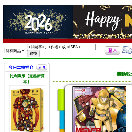
機動戰士
比利戰爭【完整新譯
本】