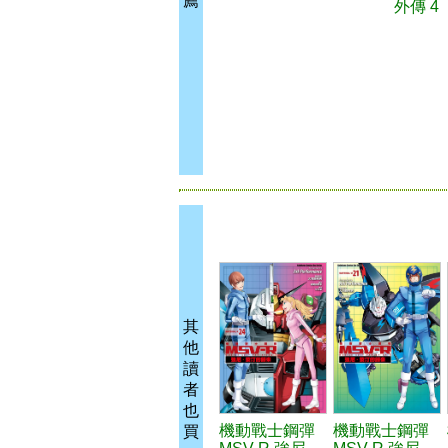
薦
外傳 4
其
他
讀
者
也
機動戰士鋼彈
機動戰士鋼彈
買