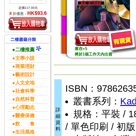
定價117.00元
HK$93.6
8
折優惠：
庫存=5
●二樓推薦
將於1個工作天內出貨
●文學小說
●商業理財
●藝術設計
●人文史地
ISBN：9786263
●社會科學
叢書系列：
Kad
●自然科普
●心理勵志
詳
規格：平裝 / 180頁
●醫療保健
細
資
●飲 食
/ 單色印刷 / 初版
料
●生活風格