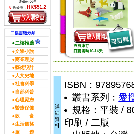
定價64.00元
HK$51.2
8
折優惠：
●二樓推薦
沒有庫存
●文學小說
訂購需時10-14天
●商業理財
●藝術設計
●人文史地
ISBN：9789576
●社會科學
●自然科普
叢書系列：
愛
●心理勵志
詳
規格：平裝 / 80頁
●醫療保健
細
●飲 食
資
印刷 / 二版
●生活風格
料
●旅 遊