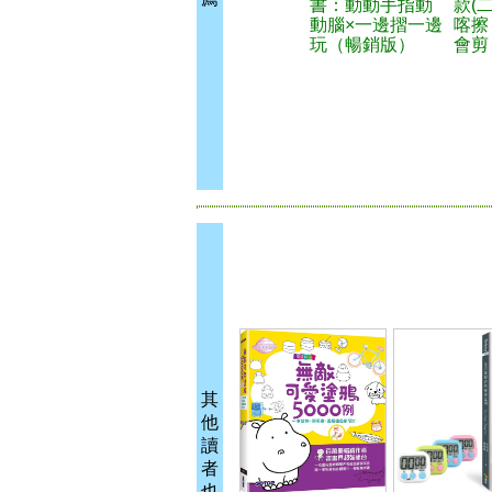
書：動動手指動
款(
動腦×一邊摺一邊
喀擦
玩（暢銷版）
會剪
其
他
讀
者
也