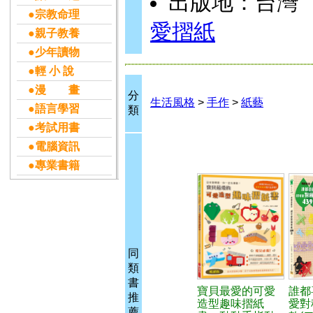
出版地：台灣
●宗教命理
愛摺紙
●親子教養
●少年讀物
●輕 小 說
●漫 畫
分
生活風格
>
手作
>
紙藝
●語言學習
類
●考試用書
●電腦資訊
●專業書籍
同
類
書
寶貝最愛的可愛
誰都
推
造型趣味摺紙
愛對
薦