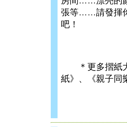
房間……漂亮的
張等……請發揮
吧！
＊更多摺紙大
紙》、《親子同