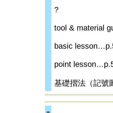
?
tool & material 
basic lesson…p.
point lesson…p
基礎摺法（記號圖