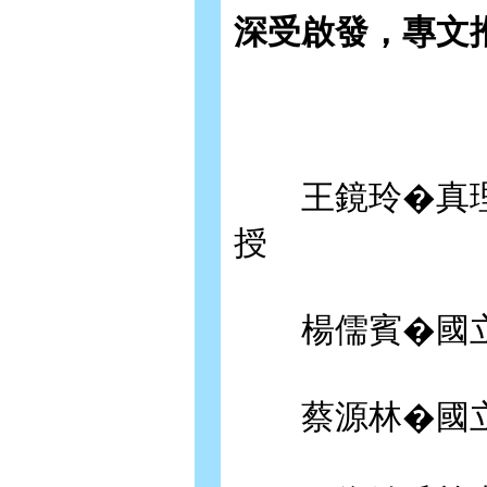
深受啟發，專文
王鏡玲�真理
授
楊儒賓�國立
蔡源林�國立