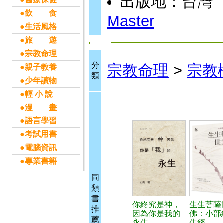
出版地：台灣
●飲 食
Master
●生活風格
●旅 遊
●宗教命理
分
宗教命理
>
宗教
●親子教養
類
●少年讀物
●輕 小 說
●漫 畫
●語言學習
●考試用書
●電腦資訊
●專業書籍
同
類
書
你終究是神，
生生菩薩
推
因為你是我的
佛：小部
薦
永生
生經