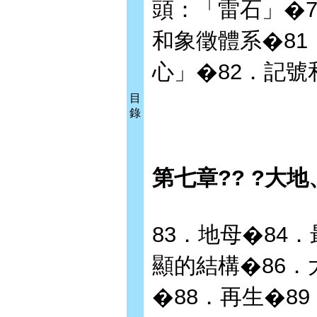
頭：「雷石」�7
和象徵體系�8
心」�82．記號
目
錄
第七章?? ?大
83．地母�84
顯的結構�86．
�88．再生�8