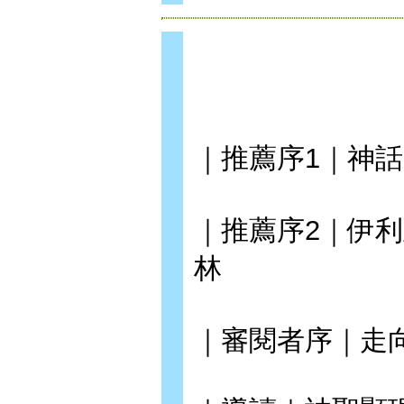
｜推薦序1｜神
｜推薦序2｜伊
林
｜審閱者序｜走