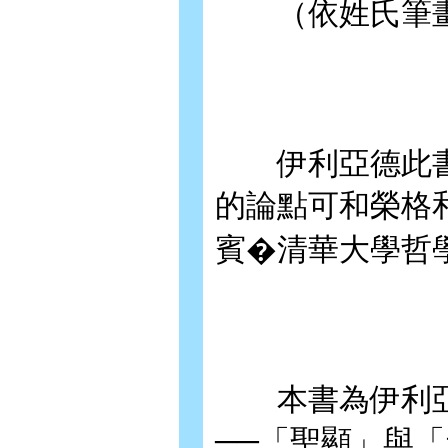
（依姓氏筆畫
伊利亞德此書
的論點可和榮格
賓�清華大學哲
本書為伊利亞
──「聖顯」與