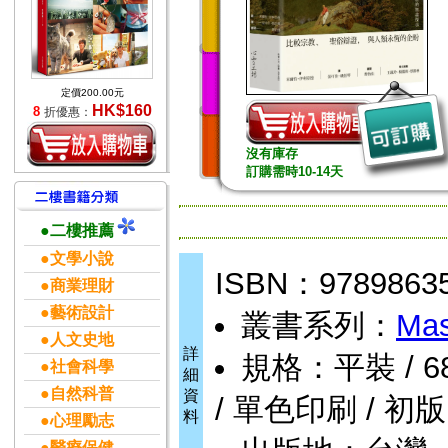
定價200.00元
HK$160
8
折優惠：
沒有庫存
訂購需時10-14天
●二樓推薦
●文學小說
ISBN：9789863
●商業理財
●藝術設計
叢書系列：
Mas
●人文史地
詳
規格：平裝 / 680頁
●社會科學
細
●自然科普
資
/ 單色印刷 / 初版
料
●心理勵志
●醫療保健