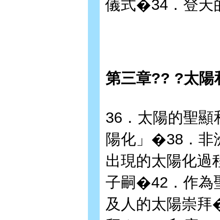
儀式�34．登天
第三章?? ?太
36．太陽的聖顯
陽化」�38．非
出現的太陽化過程
子嗣�42．作為
及人的太陽崇拜