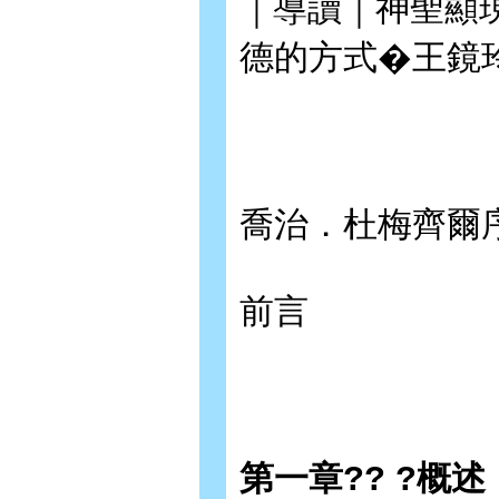
｜導讀｜神聖顯
德的方式�王鏡
喬治．杜梅齊爾
前言
第一章?? ?概