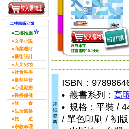
●二樓推薦
●文學小說
沒有庫存
●商業理財
訂購需時10-14天
●藝術設計
●人文史地
●社會科學
●自然科普
ISBN：9789864
●心理勵志
叢書系列：
高
●醫療保健
●飲 食
詳
規格：平裝 / 440頁
細
●生活風格
資
/ 單色印刷 / 初版
●旅 遊
料
●宗教命理