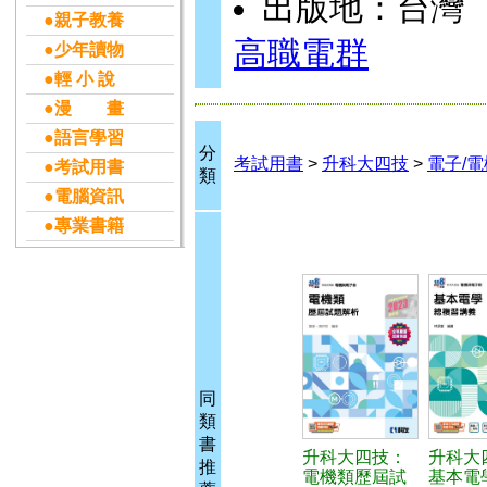
出版地：台灣
●親子教養
高職電群
●少年讀物
●輕 小 說
●漫 畫
●語言學習
分
考試用書
>
升科大四技
>
電子/電
●考試用書
類
●電腦資訊
●專業書籍
同
類
書
升科大四技：
升科大
推
電機類歷屆試
基本電