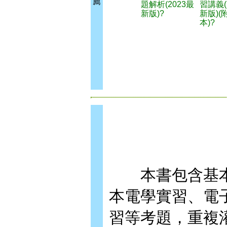
薦
題解析(2023最
習講義(
新版)?
新版)(
本)?
本書包含基本
本電學實習、電
習等考題，重複