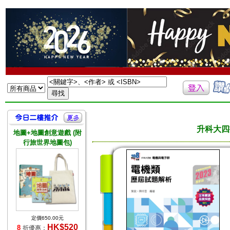
升科大四
地圖+地圖創意遊戲 (附
行旅世界地圖包)
定價650.00元
HK$520
8
折優惠：