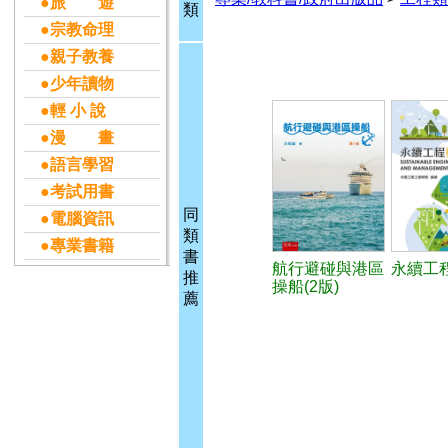
●旅 遊
類
●宗教命理
●親子教養
●少年讀物
●輕 小 說
●漫 畫
●語言學習
●考試用書
同
●電腦資訊
類
●專業書籍
書
航行避碰與港區
永續工
推
操船(2版)
薦