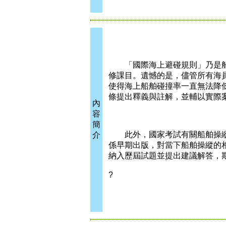
「國際海上避碰規則」乃是船
修課目。遺憾的是，儘管所有海
使得海上船舶碰撞率一直無法降
條提出釋義與註解，並輔以實際
內
容
簡
此外，國家考試有關船舶操縱
介
係早期出版，對當下船舶操縱的
納入歷屆試題並提出建議解答，
?