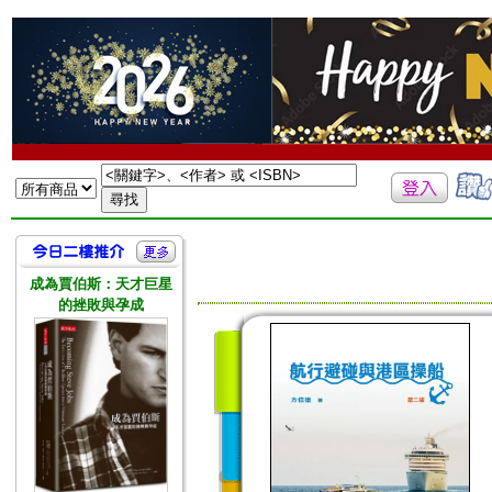
成為賈伯斯：天才巨星
的挫敗與孕成