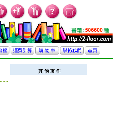
其 他 著 作