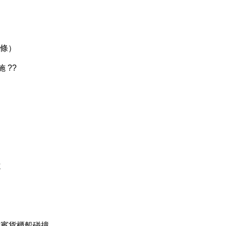
3條）
 ??
施
律賓貨櫃船碰撞