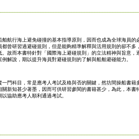
舶航行海上避免碰撞的基本指導原則，因而也成為全球海員的
員都曾研習過避碰規則，但是能夠精準解釋與活用規則的卻不多
低。故而本書特針對「國際海上避碰規則」的立法精神與旨意，
案例解說，期以提升海員對避碰規則的了解與船舶避碰能力。
一門科目，常是應考人考試及格與否的關鍵，然坊間操船書籍
相關新知甚少著墨，因而可供研習參閱的書籍甚少，為此，本書
期以協助應考人順利通過考試。