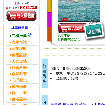
定價217.00元
HK$173.6
8
折優惠：
沒有庫存
●二樓推薦
訂購需時10-14天
●文學小說
●商業理財
●藝術設計
●人文史地
詳
●社會科學
ISBN：9786263435360
細
規格：平裝 / 372頁 / 17 x 23 
●自然科普
資
出版地：台灣
●心理勵志
料
●醫療保健
●飲 食
●生活風格
分
專業/教科書/政府出版品
>
工程類