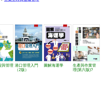
程與管理
港口管理入門
圖解海運學
生產與作業管
（2版）
理(第六版)?