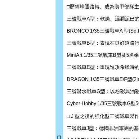
□歷經峰迴路轉、成為裝甲部隊
三號戰車A型：乾燥、濕潤泥巴
BRONCO 1/35三號戰車A 型(Sd
三號戰車B型：表現在良好道路
MiniArt 1/35三號戰車B型及5
三號戰車E型：重現進攻希臘時
DRAGON 1/35三號戰車E/F型(2
三號潛水戰車G型：以粉彩與油
Cyber-Hobby 1/35三號戰
□ J 型之後的強化型三號戰車
三號戰車J型：德國非洲軍團的
目