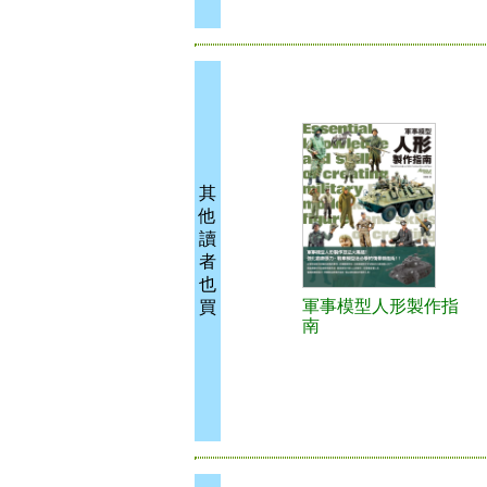
其
他
讀
者
也
軍事模型人形製作指
買
南