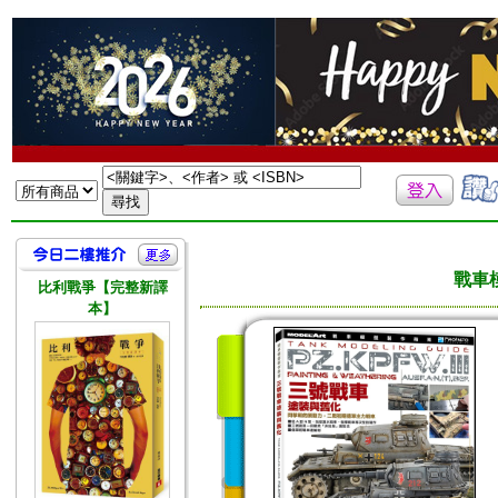
戰車
比利戰爭【完整新譯
本】