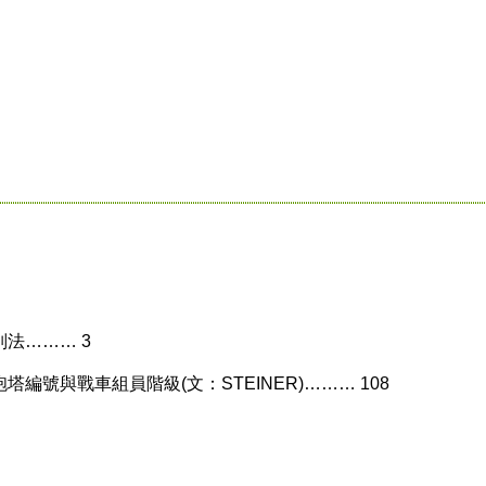
法……… 3
編號與戰車組員階級(文：STEINER)……… 108