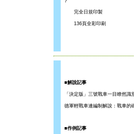
?
完全日規印製
136頁全彩印刷
■解說記事
「決定版」三號戰車一目瞭然識別
德軍輕戰車連編制解說：戰車的砲塔
■作例記事