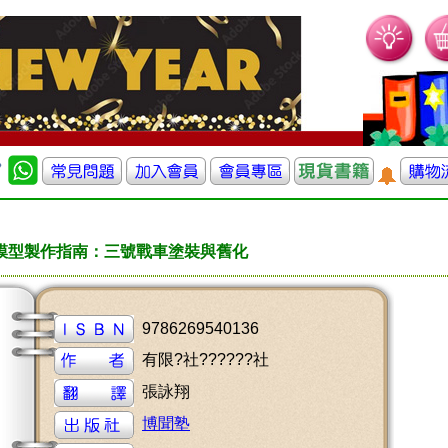
模型製作指南：三號戰車塗裝與舊化
9786269540136
有限?社??????社
張詠翔
博聞塾