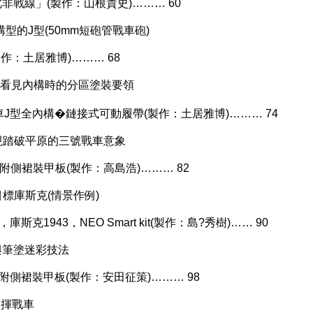
「北非戰線」(製作：山根貴史)……… 60
型的J型(50mm短砲管戰車砲)
造製作：土居雅博)……… 68
細看見內構時的分區塗裝要領
5三號戰車J型全內構�鏈接式可動履帶(製作：土居雅博)……… 74
現踏破平原的三號戰車意象
車M型附側裙裝甲板(製作：高島浩)……… 82
標庫斯克(情景作例)
庫斯克1943，NEO Smart kit(製作：島?秀樹)…… 90
與筆塗迷彩技法
車N型附側裙裝甲板(製作：安田征策)……… 98
指揮戰車