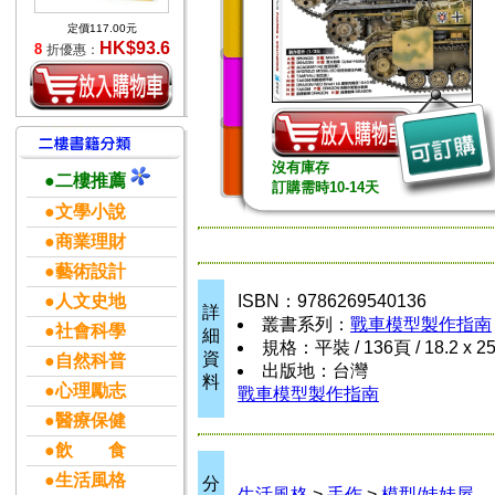
定價117.00元
HK$93.6
8
折優惠：
沒有庫存
●二樓推薦
訂購需時10-14天
●文學小說
●商業理財
●藝術設計
●人文史地
ISBN：9786269540136
詳
叢書系列：
戰車模型製作指南
●社會科學
細
規格：平裝 / 136頁 / 18.2 x 2
資
●自然科普
出版地：台灣
料
●心理勵志
戰車模型製作指南
●醫療保健
●飲 食
●生活風格
分
生活風格
>
手作
>
模型/娃娃屋