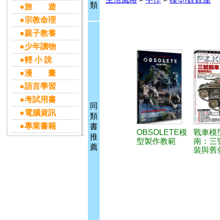
類
●旅 遊
●宗教命理
●親子教養
●少年讀物
●輕 小 說
●漫 畫
●語言學習
●考試用書
同
●電腦資訊
類
●專業書籍
書
OBSOLETE模
戰車模
推
型製作教範
南：三
薦
裝與舊