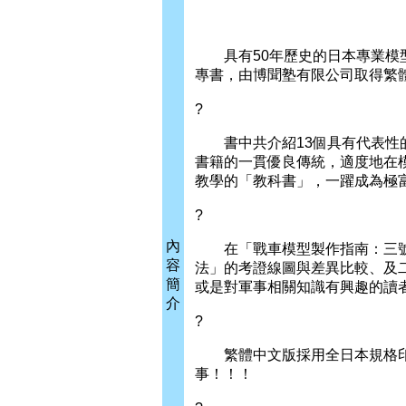
具有50年歷史的日本專業模型書
專書，由博聞塾有限公司取得繁
?
書中共介紹13個具有代表性的德
書籍的一貫優良傳統，適度地在
教學的「教科書」，一躍成為極
?
內
在「戰車模型製作指南：三號戰
容
法」的考證線圖與差異比較、及二
簡
或是對軍事相關知識有興趣的讀者，
介
?
繁體中文版採用全日本規格印
事！！！