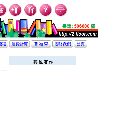
其 他 著 作