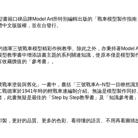
籍口碑品牌Model Art所特別編輯出版的「戰車模型製作指南
體中文版版權，並在台發行。
軍三號戰車模型精彩作例教學。除此之外，亦秉持著Model Ar
模型教學書中增添該書主題的系列關連知識，使原本僅是模型製
富收藏價值的「參考書」。
車塗裝與舊化」一書中，囊括「三號戰車A~N型一目瞭然識
戰德軍於1941年時的輕戰車連編制介紹。無論是模型製作同好
此書無疑是最佳的「Step by Step教學書」及「知識參考書
製，更好的品質、更多的色彩、看得懂的語言、不用再看圖猜