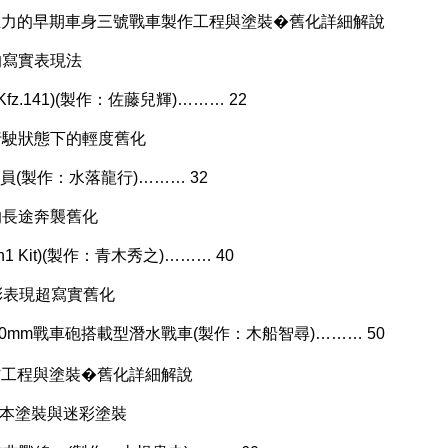
主力的早期車身三號戰車製作工程與塗裝�舊化詳細解說
的寫實表現法
.Kfz.141)(製作：佐藤兒輝)……… 22
行駛狀態下的輕度舊化
名乘員(製作：水落龍行)……… 32
的長途奔襲舊化
in1 Kit)(製作：青木秀之)……… 40
彩表現超寫實舊化
車G型50mm戰車砲搭載型潛水戰車(製作：木船智尋)……… 50
製作工程與塗裝�舊化詳細解說
基本塗裝與迷彩塗裝