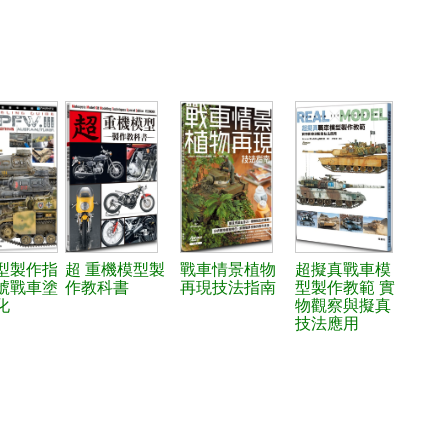
型製作指
超 重機模型製
戰車情景植物
超擬真戰車模
號戰車塗
作教科書
再現技法指南
型製作教範 實
化
物觀察與擬真
技法應用