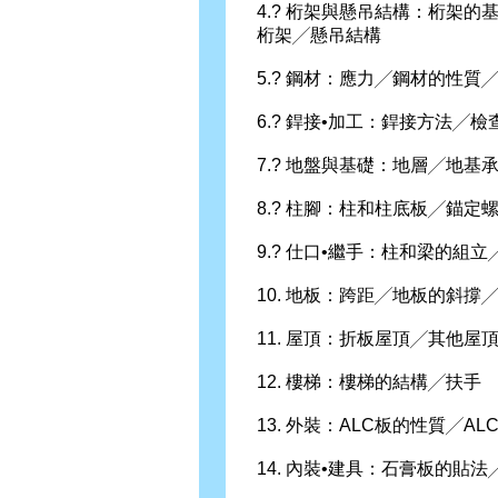
4.? 桁架與懸吊結構：桁架
桁架╱懸吊結構
5.? 鋼材：應力╱鋼材的性
6.? 銲接•加工：銲接方法╱
7.? 地盤與基礎：地層╱地
8.? 柱腳：柱和柱底板╱錨
9.? 仕口•繼手：柱和梁的
10. 地板：跨距╱地板的斜
11. 屋頂：折板屋頂╱其他屋
12. 樓梯：樓梯的結構╱扶手
13. 外裝：ALC板的性質╱
14. 內裝•建具：石膏板的