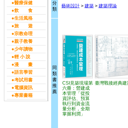
●醫療保健
分
藝術設計
>
建築
>
建築理論
類
●飲 食
●生活風格
●旅 遊
●宗教命理
●親子教養
●少年讀物
●輕 小 說
●漫 畫
同
●語言學習
類
書
●考試用書
CSI見築現場第
臺灣戰後經典建
推
●電腦資訊
六冊：營建成
薦
本管理「從投
●專業書籍
資評估、預算
執行到資金流
量分析，全期
掌握利潤」