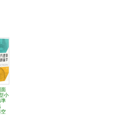
剖面
型小
精準
結
與空