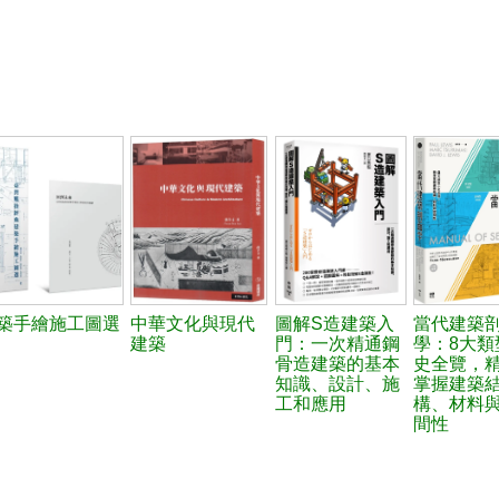
築手繪施工圖選
中華文化與現代
圖解S造建築入
當代建築
建築
門：一次精通鋼
學：8大類
骨造建築的基本
史全覽，
知識、設計、施
掌握建築
工和應用
構、材料
間性