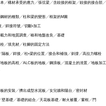
的基本╱構材承受的應力╱張弦梁╱含鉸接的框架╱鉸接的接合部
質╱鋼材的種類╱柱和梁的變形╱框架的M圖
檢查╱銲接符號╱切斷•加工
基承載力和地質調查╱樁和地盤改良╱基礎
定螺栓╱填充材╱柱腳的固定方法
組立╱隔板╱銲接╱柱•梁的位置╱接合和補強╱斜撐╱高拉力螺栓
撐╱地板的高程╱ALC板的地板╱鋼浪板╱混凝土的澆置╱地板加
頂
ALC板的安裝╱擠出成型水泥板╱女兒牆和陽台╱密封材
貼法╱壁基礎╱基礎的組合╱天花板基礎╱耐火被覆╱窗框╱門