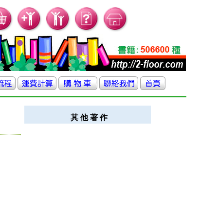
其 他 著 作