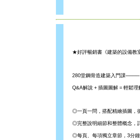
★好評暢銷書《建築的設備教
280堂鋼骨造建築入門課────
Q&A解說 + 插圖圖解 = 輕鬆
◎一頁一問，搭配精繪插圖，
◎完整說明細節和整體概念，
◎每頁、每項獨立章節，3分