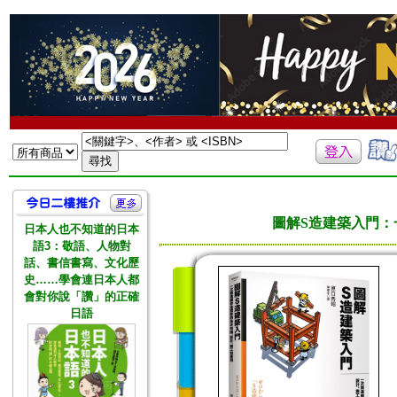
圖解S造建築入門
日本人也不知道的日本
語3：敬語、人物對
話、書信書寫、文化歷
史……學會連日本人都
會對你說「讚」的正確
日語