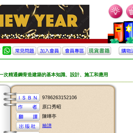
：一次精通鋼骨造建築的基本知識、設計、施工和應用
9786263152106
原口秀昭
陳曄亭
臉譜