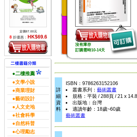
定價87.00元
HK$69.6
8
折優惠：
沒有庫存
訂購需時10-14天
●二樓推薦
●文學小說
ISBN：9786263152106
詳
叢書系列：
藝術叢書
●商業理財
細
規格：平裝 / 288頁 / 21 x 14.
●藝術設計
資
出版地：台灣
●人文史地
料
適讀年齡：18歲~60歲
●社會科學
藝術叢書
●自然科普
●心理勵志