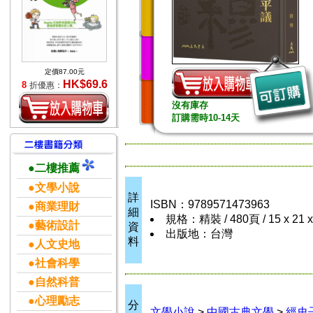
定價87.00元
HK$69.6
8
折優惠：
沒有庫存
訂購需時10-14天
●二樓推薦
●文學小說
詳
ISBN：9789571473963
●商業理財
細
規格：精裝 / 480頁 / 15 x 21 
●藝術設計
資
出版地：台灣
料
●人文史地
●社會科學
●自然科普
●心理勵志
分
文學小說
>
中國古典文學
>
經史