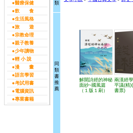
●醫療保健
類
●飲 食
●生活風格
●旅 遊
●宗教命理
●親子教養
●少年讀物
●輕 小 說
同
●漫 畫
類
●語言學習
書
解開詩經的神秘
兩漢經
推
●考試用書
面紗~國風篇
平議(精)
薦
（１版１刷）
書票)
●電腦資訊
●專業書籍