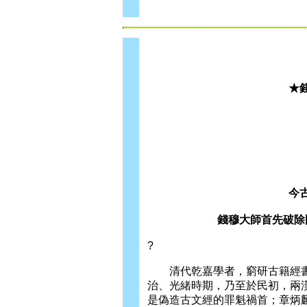
★
今
錢穆大師首先破除
?
清代乾嘉學者，窮研古籍經書
治、光緒時期，乃至於民初，兩
是偽造古文經的罪魁禍首；章炳