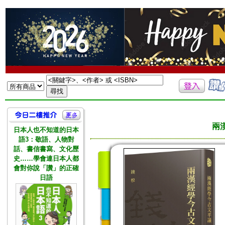
兩
日本人也不知道的日本
語3：敬語、人物對
話、書信書寫、文化歷
史……學會連日本人都
會對你說「讚」的正確
日語