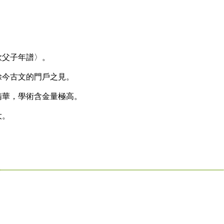
歆父子年譜〉。
今古文的門戶之見。
華，學術含金量極高。
大。