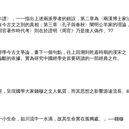
譜〉，一一指出上述兩派學者的錯誤，第二章為〈兩漢博士家
有今古文之別的真相；第三章〈孔子與春秋〉闡明公羊家的理論
周官著作時代考〉則在於證明《周官》乃是後人偽作。??
學今古文爭論，畫下一個句點，往上回溯到乾嘉時期的漢宋之
論斷的依據。實為研究中國經學史首要研讀的一部經典之作。
，呈現國學大家錢穆之文人氣質，而其思想之影響源遠流長、
生命，如川流中一水滴，故其生命實在孤獨處。」──錢穆