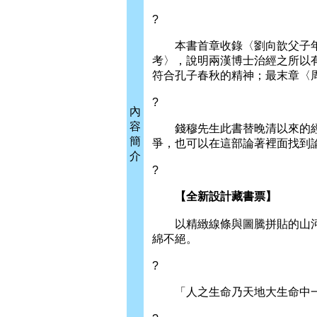
?
本書首章收錄〈劉向歆父子年
考〉，說明兩漢博士治經之所以
符合孔子春秋的精神；最末章〈
?
內
容
錢穆先生此書替晚清以來的經
簡
爭，也可以在這部論著裡面找到
介
?
【全新設計藏書票】
以精緻線條與圖騰拼貼的山河
綿不絕。
?
「人之生命乃天地大生命中一小