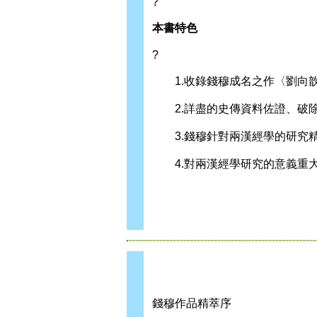
?
本書特色
?
1.收錄錢穆成名之作〈劉向
2.詳盡的史傳資料佐證、破除
3.錢穆針對兩漢經學的研究精
4.對兩漢經學研究的意義重
錢穆作品精萃序