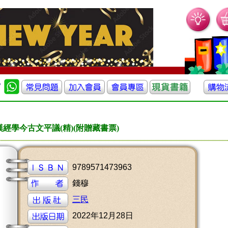
漢經學今古文平議(精)(附贈藏書票)
9789571473963
錢穆
三民
2022年12月28日