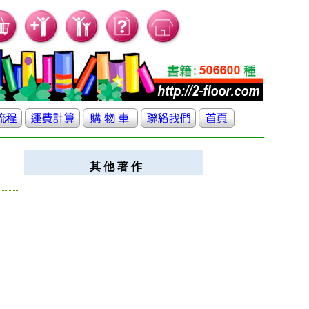
其 他 著 作