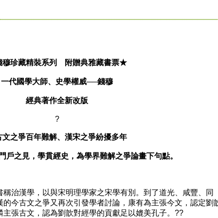
錢穆珍藏精裝系列 附贈典雅藏書票★
一代國學大師、史學權威──錢穆
經典著作全新改版
?
古文之爭百年難解、漢宋之爭紛擾多年
門戶之見，學貫經史，為學界難解之爭論畫下句點。
稱治漢學，以與宋明理學家之宋學有別。到了道光、咸豐、同
漢的今古文之爭又再次引發學者討論，康有為主張今文，認定劉
麟主張古文，認為劉歆對經學的貢獻足以媲美孔子。??