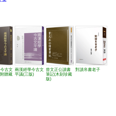
學今古文
兩漢經學今古文
曾文正公讀書
對讀帛書老子
(附贈藏
平議(三版)
筆記(木刻珍藏
版)