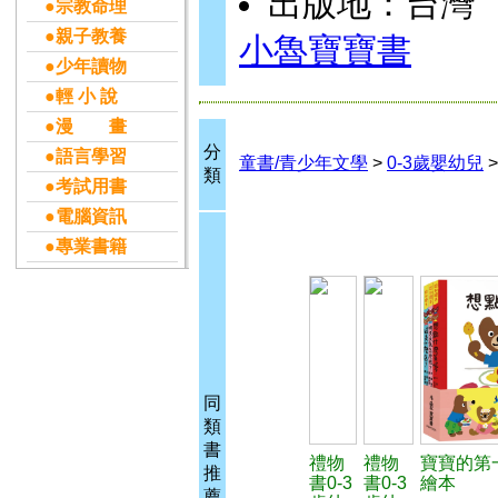
出版地：台灣
●宗教命理
●親子教養
小魯寶寶書
●少年讀物
●輕 小 說
●漫 畫
分
●語言學習
童書/青少年文學
>
0-3歲嬰幼兒
類
●考試用書
●電腦資訊
●專業書籍
同
類
書
禮物
禮物
寶寶的第
推
書0-3
書0-3
繪本
薦