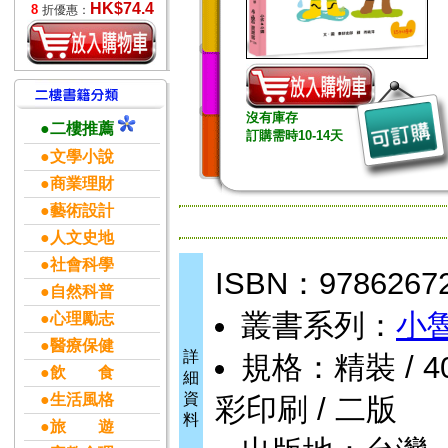
HK$74.4
8
折優惠：
沒有庫存
●二樓推薦
訂購需時10-14天
●文學小說
●商業理財
●藝術設計
●人文史地
●社會科學
ISBN：9786267
●自然科普
叢書系列：
小
●心理勵志
●醫療保健
詳
規格：精裝 / 40頁
●飲 食
細
資
●生活風格
彩印刷 / 二版
料
●旅 遊