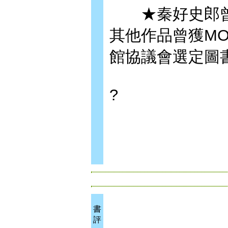
★秦好史郎曾
其他作品曾獲M
館協議會選定圖
?
書
評