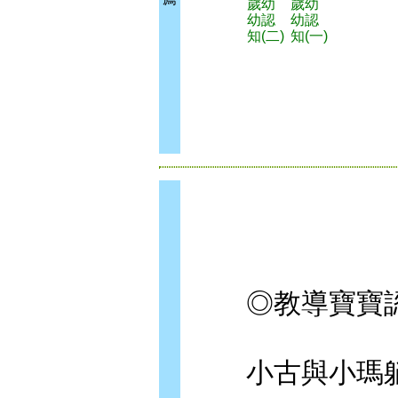
歲幼
歲幼
幼認
幼認
知(二)
知(一)
◎教導寶寶認
小古與小瑪躺