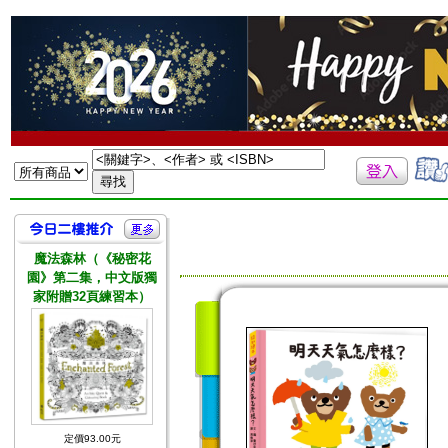
魔法森林（《秘密花
園》第二集，中文版獨
家附贈32頁練習本）
定價93.00元