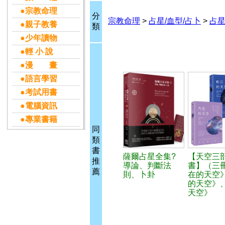
●宗教命理
分
宗教命理
>
占星/血型/占卜
>
占星
●親子教養
類
●少年讀物
●輕 小 說
●漫 畫
●語言學習
●考試用書
●電腦資訊
●專業書籍
同
類
書
薩爾占星全集?
【天空三
推
導論、判斷法
書】（三
薦
則、卜卦
在的天空
的天空》
天空》