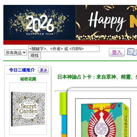
日本神諭占卜卡：來自眾神、精靈、生
秘密花園