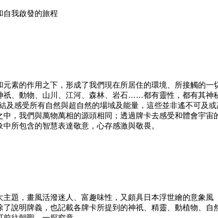
和自我啟發的旅程
元素的作用之下，形成了我們現在所居住的環境、所接觸的一
神祇、動物、山川、江河、森林、岩石……都有靈性，都有其神
連結及感受所有自然與超自然的場域及能量，這些並非遙不可及或
之中，我們與萬物萬相的源頭相同；透過牌卡去感受和體會宇宙
象中所包含的智慧表達敬意，心存感激與敬畏。
主題，畫風活潑迷人、富趣味性，又頗具日本浮世繪的意象風
除了說明牌義，也記載各牌卡所提到的神祇、精靈、動植物、自
可前往朝聖，一探究竟。