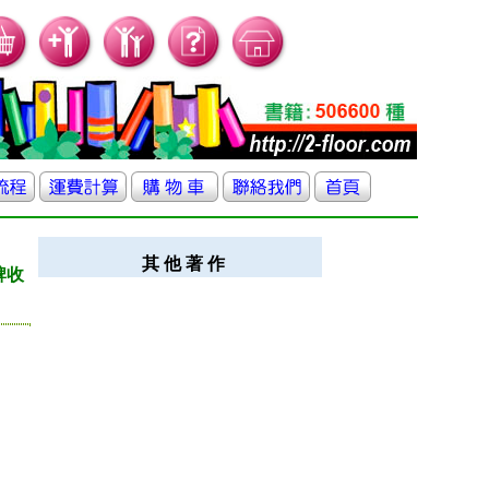
其 他 著 作
牌收