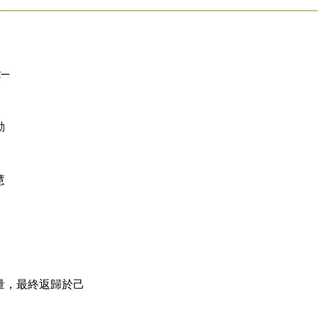
─
動
慧
量，最終返歸於己