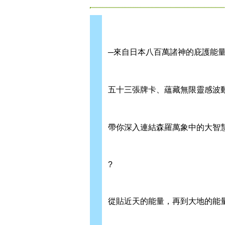
─來自日本八百萬諸神的庇護能量
五十三張牌卡、蘊藏無限靈感波
帶你深入連結森羅萬象中的大智
?
從貼近天的能量，再到大地的能