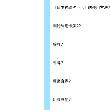
《日本神諭占卜卡》的使用方法?
開始利用卡牌??
醒牌?
導牌?
琢磨直覺?
用牌冥想?