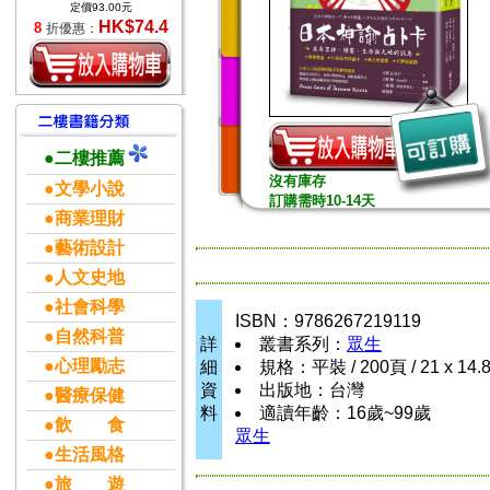
定價93.00元
HK$74.4
8
折優惠：
●二樓推薦
沒有庫存
●文學小說
訂購需時10-14天
●商業理財
●藝術設計
●人文史地
●社會科學
ISBN：9786267219119
●自然科普
詳
叢書系列：
眾生
●心理勵志
細
規格：平裝 / 200頁 / 21 x 14.
資
出版地：台灣
●醫療保健
料
適讀年齡：16歲~99歲
●飲 食
眾生
●生活風格
●旅 遊