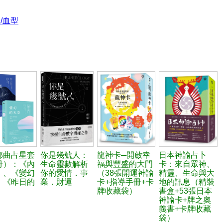
/血型
部曲占星套
你是幾號人：
龍神卡─開啟幸
日本神諭占卜
冊）：《內
生命靈數解析
福與豐盛的大門
卡：來自眾神、
》、《變幻
你的愛情．事
（38張開運神諭
精靈、生命與大
、《昨日的
業．財運
卡+指導手冊+卡
地的訊息（精裝
牌收藏袋）
書盒+53張日本
神諭卡+牌之奧
義書+卡牌收藏
袋）