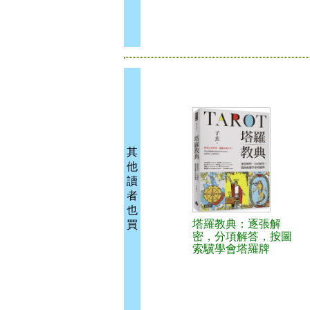
其
他
讀
者
也
塔羅教典：逐張解
買
密，分項解答，按圖
索驥學會塔羅牌