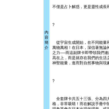
不僅是占卜解惑，更是靈性成長
?
內
容
簡
從宇宙生成開始，在不同能量和
介
萬物萬相！在日本，深信著無論
之力──而這副牌卡即帶領我們
高在上，而是就存在我們的生活
神聖能量，進而對自然事物與現
?
全套牌卡共五十三張、分為四大
格，非常吸睛！而在解說手冊中
現象等會在日本出現的場所，或