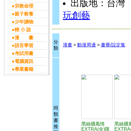
出版地：台灣
●宗教命理
玩創藝
●親子教養
●少年讀物
●輕 小 說
●漫 畫
分
漫畫
>
動漫周邊
>
畫冊/設定集
●語言學習
類
●考試用書
●電腦資訊
●專業書籍
同
類
書
黑絲襪風情
黑絲襪
推
EXTRA(全)限
EXTRA