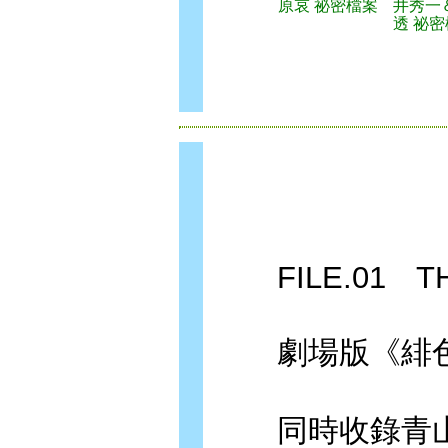
原哀 祕密檔案
井秀一
透 祕
FILE.01 THE
劇場版《緋色
同時收錄青山