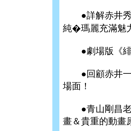
●詳解赤井秀
純�瑪麗充滿魅
●劇場版《緋
●回顧赤井一
場面！
●青山剛昌老
畫＆貴重的動畫