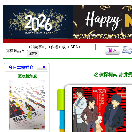
名偵探柯南 赤井
區政新角度