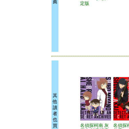
薦
定版
其
他
讀
者
也
名偵探柯南 灰
名偵探
買