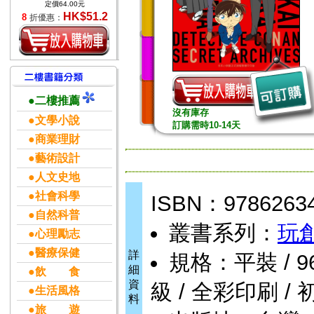
定價64.00元
HK$51.2
8
折優惠：
●二樓推薦
沒有庫存
●文學小說
訂購需時10-14天
●商業理財
●藝術設計
●人文史地
●社會科學
ISBN：9786263
●自然科普
叢書系列：
玩
●心理勵志
●醫療保健
詳
規格：平裝 / 96頁 
細
●飲 食
資
級 / 全彩印刷 / 
●生活風格
料
●旅 遊