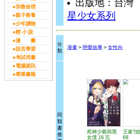
出版地：台灣
●宗教命理
星少女系列
●親子教養
●少年讀物
●輕 小 說
●漫 畫
分
漫畫
>
戀愛故事
>
女性向
●語言學習
類
●考試用書
●電腦資訊
●專業書籍
同
類
書
死神少爺與黑
王家?
推
女僕 16 完
68