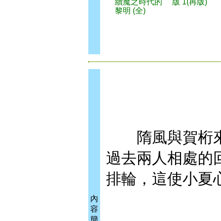
續魔之時代的
版 1(再版)
黎明 (全)
隋風與賀桁來
過去兩人相處的
排輪，這使小夏
內
容
簡