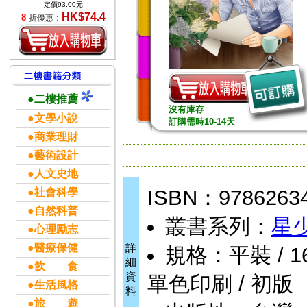
定價93.00元
HK$74.4
8
折優惠：
●二樓推薦
沒有庫存
●文學小說
訂購需時10-14天
●商業理財
●藝術設計
●人文史地
ISBN：9786263
●社會科學
●自然科普
叢書系列：
星
●心理勵志
●醫療保健
詳
規格：平裝 / 160頁
細
●飲 食
資
單色印刷 / 初版
●生活風格
料
●旅 遊