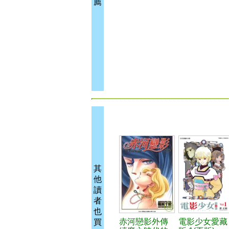
薦
其
他
讀
者
也
赤河戀影外傳
電影少女愛藏
買