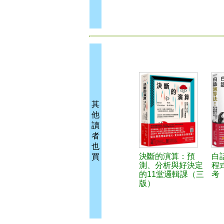
其
他
讀
者
也
決斷的演算：預
白
買
測、分析與好決定
程
的11堂邏輯課（三
考
版）