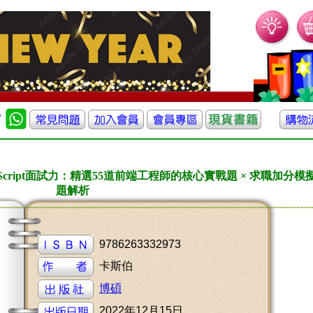
cript面試力：精選55道前端工程師的核心實戰題 × 求職加分模
題解析
9786263332973
卡斯伯
博碩
2022年12月15日