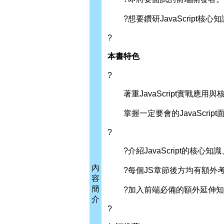
?想要鑽研JavaScript核心
?
本書特色
?
著重JavaScript實戰應用與
掌握一定要會的JavaScrip
?
?介紹JavaScript的核心
內
?每個JS章節後方均有額外考
容
簡
?加入前端必備的額外延伸知
介
?