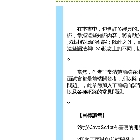
在本書中，包含許多經典的Jav
識，掌握這些知識內容，將有助於求
找出相對應的錯誤；除此之外，目前
這些語法與ES5觀念上的不同，
?
當然，作者非常清楚前端在求職的
面試官都是前端開發者，所以除了書
問題」，此章節加入了前端面試常
以及各種網路的常見問題。
?
【目標讀者】
?對於JavaScript有基礎的
?即將要面試的前端開發者。