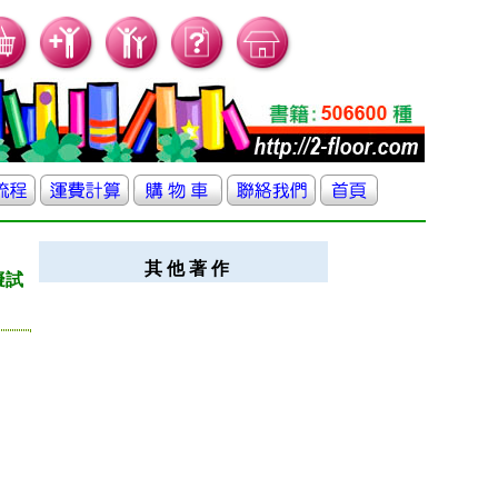
其 他 著 作
擬試