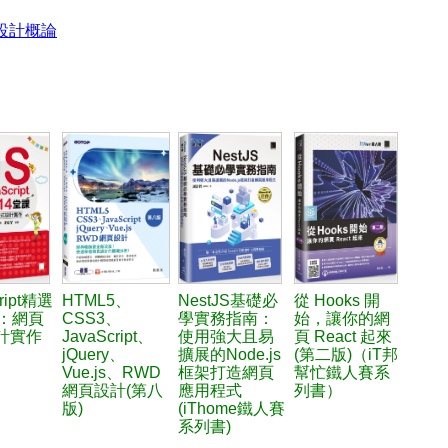
設計概論
ript精選
HTML5、
NestJS基礎必
從 Hooks 開
課：網頁
CSS3、
學實務指南：
始，讓你的網
計實作
JavaScript、
使用強大且易
頁 React 起來
jQuery、
擴展的Node.js
(第二版)（iT邦
Vue.js、RWD
框架打造網頁
幫忙鐵人賽系
網頁設計(第八
應用程式
列書）
版)
(iThome鐵人賽
系列書)