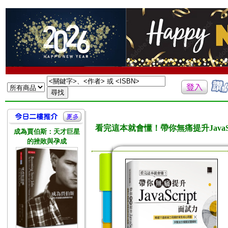
看完這本就會懂！帶你無痛提升JavaS
成為賈伯斯：天才巨星
的挫敗與孕成