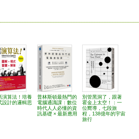
話演算法！培養
普林斯頓最熱門的
別管黑洞了，跟著
式設計的邏輯思
電腦通識課：數位
霍金上太空！：一
時代人人必懂的資
位嚮導，七段旅
訊基礎 × 最新應用
程，138億年的宇宙
旅行