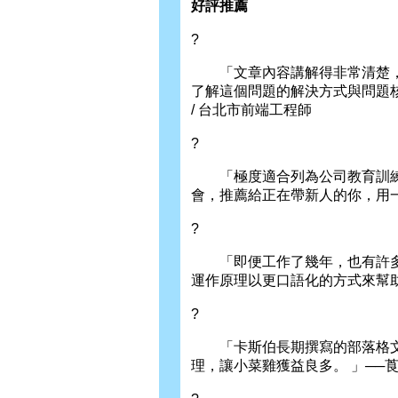
好評推薦
?
「文章內容講解得非常清楚，
了解這個問題的解決方式與問題核
/ 台北市前端工程師
?
「極度適合列為公司教育訓練
會，推薦給正在帶新人的你，用一
?
「即便工作了幾年，也有許多
運作原理以更口語化的方式來幫助大
?
「卡斯伯長期撰寫的部落格文
理，讓小菜雞獲益良多。 」──莨