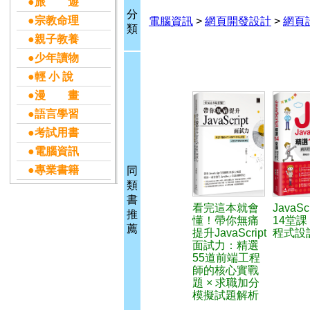
●旅 遊
分
●宗教命理
電腦資訊
>
網頁開發設計
>
網頁
類
●親子教養
●少年讀物
●輕 小 說
●漫 畫
●語言學習
●考試用書
●電腦資訊
●專業書籍
同
類
書
看完這本就會
JavaSc
推
懂！帶你無痛
14堂
薦
提升JavaScript
程式設
面試力：精選
55道前端工程
師的核心實戰
題 × 求職加分
模擬試題解析