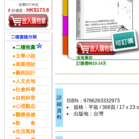
定價217.00元
HK$173.6
8
折優惠：
●二樓推薦
●文學小說
沒有庫存
訂購需時10-14天
●商業理財
●藝術設計
●人文史地
●社會科學
詳
●自然科普
ISBN：9786263332973
細
●心理勵志
規格：平裝 / 368頁 / 17 x 23 
資
出版地：台灣
●醫療保健
料
●飲 食
●生活風格