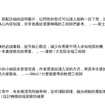
搭配詳細的說明圖片，以問答的形式可以讓人能夠一目了然，
心內容知識，非常推薦給需要轉職的工程師們參考。 」──黃
的必讀書籍，提升核心觀念，減少在專案中埋入未知地雷的機
本書拯救你的專案。 」──薯餅 / 大安區全端工程師
的小細節未曾發現過，作者透過由淺入深的方式，將原本生硬
家吸收。 」──WeiJ / 什麼都要學的軟體工程師
章中，有各種漂亮阿姨舉例，這些淺顯易懂、融合經驗的重點
 / 設計轉職前端菜雞預備軍