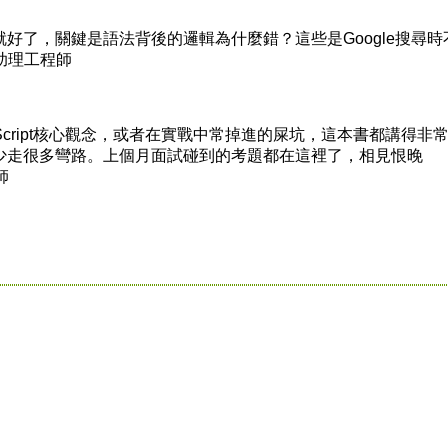
了，關鍵是語法背後的邏輯為什麼錯？這些是Google搜尋時
園助理工程師
cript核心觀念，或者在實戰中常掉進的屎坑，這本書都講得非
少走很多彎路。上個月面試碰到的考題都在這裡了，相見恨晚
師