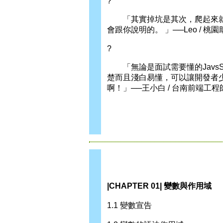
?
「其實掉坑是其次，爬起來就好
會跟你說明的。 」──Leo / 桃
?
「無論是面試需要懂的JavsS
楚而且淺白易懂，可以讓開發者
啊！」──王小白 / 台南前端工程
|CHAPTER 01| 變數與作用域
1.1 變數宣告