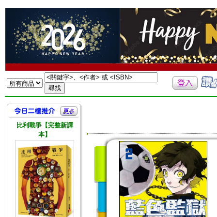
比利戰爭【完整新譯
本】