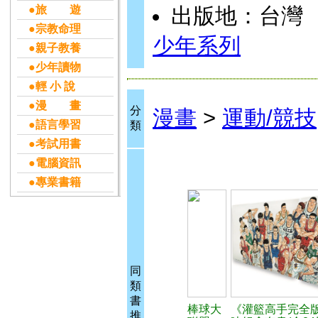
●旅 遊
出版地：台灣
●宗教命理
少年系列
●親子教養
●少年讀物
●輕 小 說
●漫 畫
分
漫畫
>
運動/競技
●語言學習
類
●考試用書
●電腦資訊
●專業書籍
同
類
書
棒球大
《灌籃高手完全
推