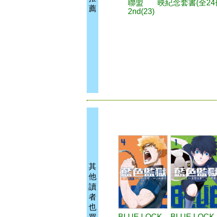
聯盟
映紀念套書(全24
薦
2nd(23)
其
他
讀
者
也
BLUE LOCK
BLUE LOCK