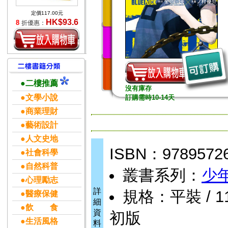
定價117.00元
HK$93.6
8
折優惠：
●二樓推薦
沒有庫存
●文學小說
訂購需時10-14天
●商業理財
●藝術設計
●人文史地
ISBN：9789572
●社會科學
●自然科普
叢書系列：
少
●心理勵志
詳
規格：平裝 / 11.
●醫療保健
細
●飲 食
資
初版
●生活風格
料