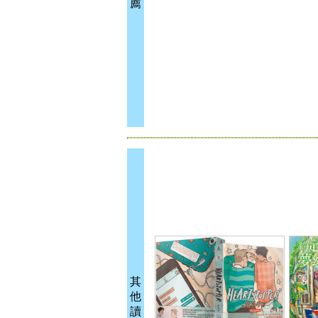
薦
其
他
讀