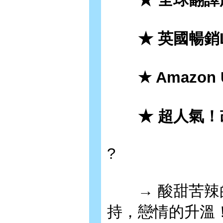
★ 英國暢銷L
★ Amazon
★ 超人氣！改編
?
→ 酸甜苦辣的
持，戀情的升溫