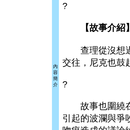
?
【故事介紹
查理從沒想過
交往，尼克也鼓
內
容
簡
?
介
故事也圍繞在
引起的波瀾與爭