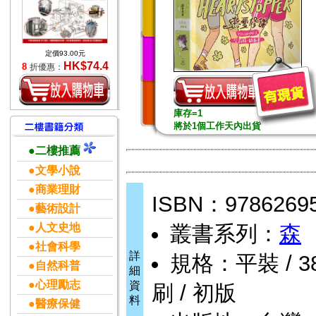
定價93.00元
HK$74.4
8
折優惠：
庫存=1
將於1個工作天內出貨
●二樓推薦
●文學小說
●商業理財
ISBN：9786269
●藝術設計
●人文史地
叢書系列：
森
●社會科學
詳
規格：平裝 / 384
●自然科普
細
●心理勵志
資
刷 / 初版
料
●醫療保健