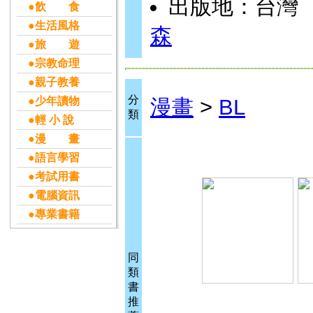
出版地：台灣
●飲 食
●生活風格
森
●旅 遊
●宗教命理
●親子教養
分
●少年讀物
漫畫
>
BL
類
●輕 小 說
●漫 畫
●語言學習
●考試用書
●電腦資訊
●專業書籍
同
類
書
推