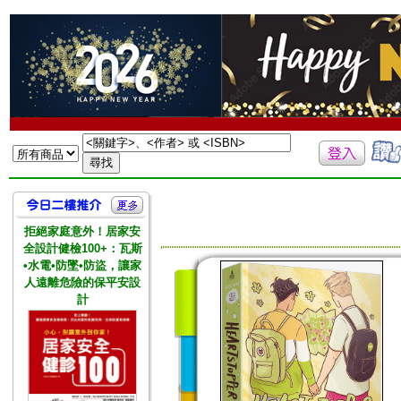
拒絕家庭意外！居家安
全設計健檢100+：瓦斯
•水電•防墜•防盜，讓家
人遠離危險的保平安設
計