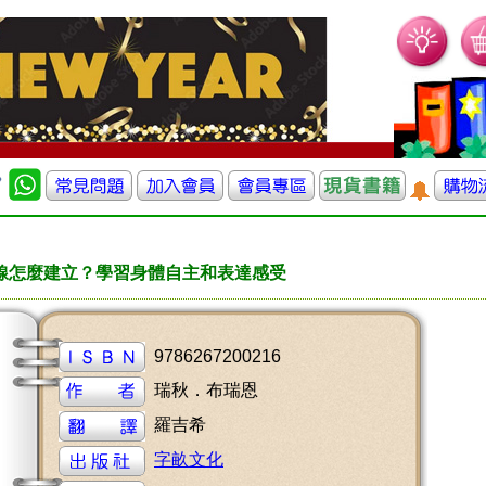
線怎麼建立？學習身體自主和表達感受
9786267200216
瑞秋．布瑞恩
羅吉希
字畝文化