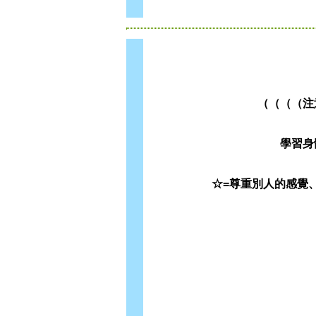
（（（（注
學習身
☆=尊重別人的感覺