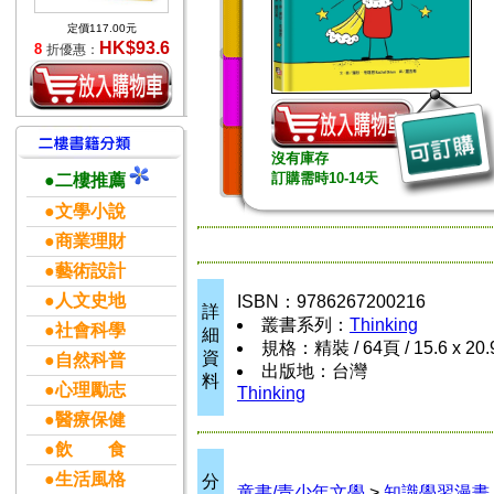
定價117.00元
HK$93.6
8
折優惠：
沒有庫存
訂購需時10-14天
●二樓推薦
●文學小說
●商業理財
●藝術設計
●人文史地
ISBN：9786267200216
詳
叢書系列：
Thinking
●社會科學
細
規格：精裝 / 64頁 / 15.6 x 20
資
●自然科普
出版地：台灣
料
●心理勵志
Thinking
●醫療保健
●飲 食
●生活風格
分
童書/青少年文學
>
知識學習漫畫