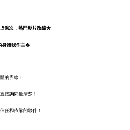
1.5億次，熱門影片改編★
身體我作主�
體的界線！
直接詢問最清楚！
信任和依靠的夥伴！