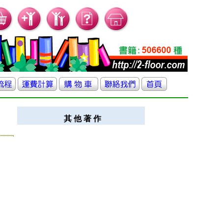
其 他 著 作