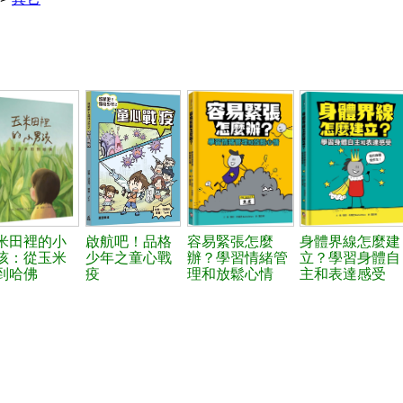
米田裡的小
啟航吧！品格
容易緊張怎麼
身體界線怎麼建
孩：從玉米
少年之童心戰
辦？學習情緒管
立？學習身體自
到哈佛
疫
理和放鬆心情
主和表達感受