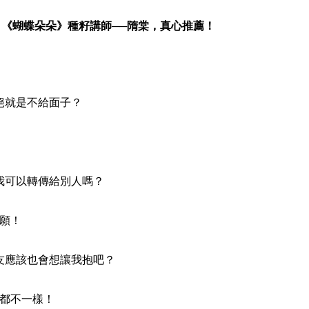
《蝴蝶朵朵》種籽講師──隋棠，真心推薦！
就是不給面子？
可以轉傳給別人嗎？
願！
應該也會想讓我抱吧？
都不一樣！