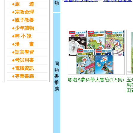
類
●旅 遊
●宗教命理
●親子教養
●少年讀物
●輕 小 說
●漫 畫
●語言學習
●考試用書
同
●電腦資訊
類
●專業書籍
書
哆啦A夢科學大冒險(1-5集)
玉
推
男
薦
田