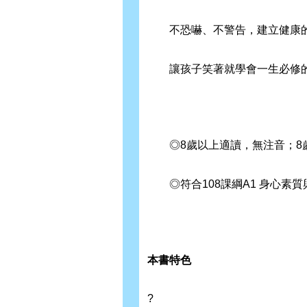
不恐嚇、不警告，建立健康的
讓孩子笑著就學會一生必修的
◎8歲以上適讀，無注音；8
◎符合108課綱A1 身心素
本書特色
?