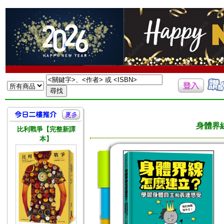
身體界
比利戰爭【完整新譯
本】