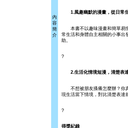
1.風趣幽默的漫畫，從日常生
內
容
本書不以趣味漫畫和簡單易懂
簡
常生活和身體自主相關的小事出
介
助。
?
2.生活化情境短漫，清楚表
不想被朋友搔癢怎麼辦？你真
現生活當下情境，對比清楚表達
?
得獎紀錄