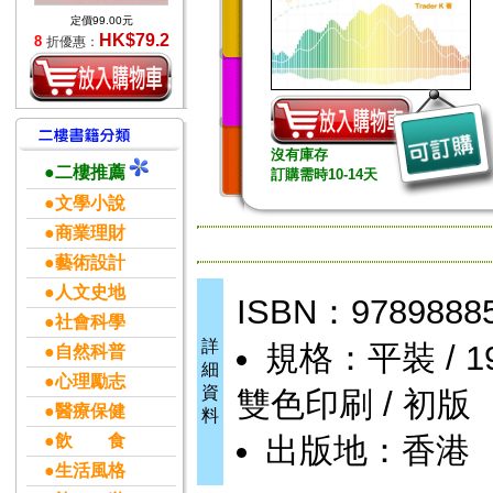
定價99.00元
HK$79.2
8
折優惠：
沒有庫存
●二樓推薦
訂購需時10-14天
●文學小說
●商業理財
●藝術設計
●人文史地
ISBN：9789888
●社會科學
詳
規格：平裝 / 192頁
●自然科普
細
●心理勵志
資
雙色印刷 / 初版
●醫療保健
料
●飲 食
出版地：香港
●生活風格