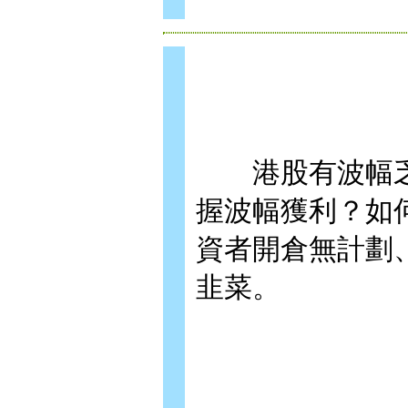
港股有波幅乏
握波幅獲利？如
資者開倉無計劃
韭菜。