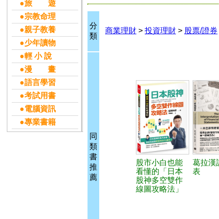
●旅 遊
●宗教命理
分
●親子教養
商業理財
>
投資理財
>
股票/證券
類
●少年讀物
●輕 小 說
●漫 畫
●語言學習
●考試用書
●電腦資訊
●專業書籍
同
類
書
股市小白也能
葛拉漢
推
看懂的「日本
表
薦
股神多空雙作
線圖攻略法」