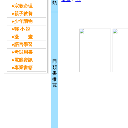
類
●宗教命理
●親子教養
●少年讀物
●輕 小 說
●漫 畫
●語言學習
●考試用書
●電腦資訊
同
類
●專業書籍
書
推
薦