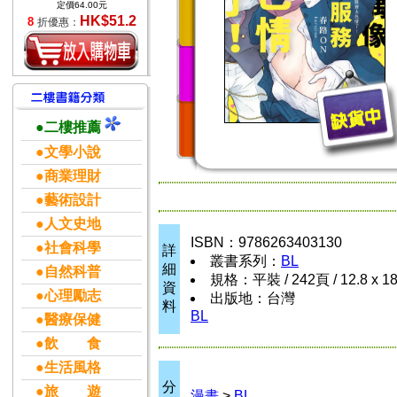
定價64.00元
HK$51.2
8
折優惠：
●二樓推薦
●文學小說
●商業理財
●藝術設計
●人文史地
ISBN：9786263403130
●社會科學
詳
叢書系列：
BL
細
●自然科普
規格：平裝 / 242頁 / 12.8 x 1
資
●心理勵志
出版地：台灣
料
BL
●醫療保健
●飲 食
●生活風格
分
●旅 遊
漫畫
>
BL