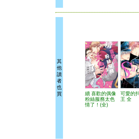
其
他
讀
者
也
續 喜歡的偶像
可愛的
買
粉絲服務太色
王 全
情了！(全)