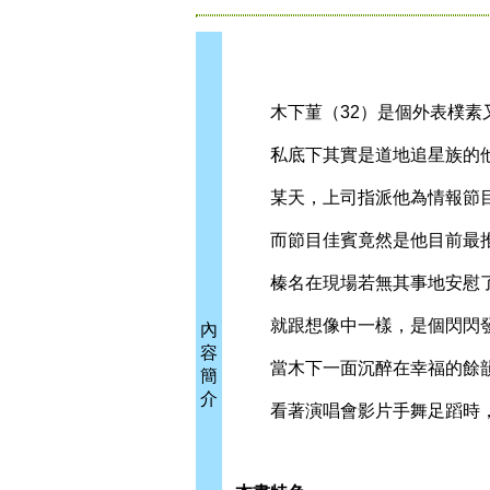
木下菫（32）是個外表樸素
私底下其實是道地追星族的他
某天，上司指派他為情報節目
而節目佳賓竟然是他目前最推
榛名在現場若無其事地安慰了
就跟想像中一樣，是個閃閃
內
容
當木下一面沉醉在幸福的餘韻
簡
介
看著演唱會影片手舞足蹈時，