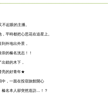
又不起眼的主播。
，平時都把心思花在追星上。
到外地出外景，
崇的榛名洸志！！
出錯的木下，
發亮的好青年★
中，一面在投宿旅館開心
榛名本人卻突然造訪…！？