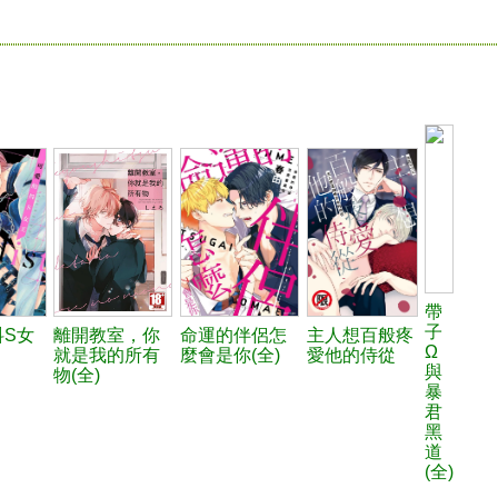
帶
子
抖S女
離開教室，你
命運的伴侶怎
主人想百般疼
Ω
就是我的所有
麼會是你(全)
愛他的侍從
與
物(全)
暴
君
黑
道
(全)