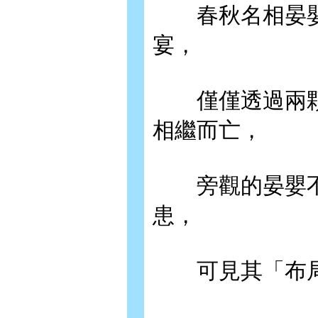
春秋名相晏嬰
宴，
僅僅透過兩顆
相繼而亡，
旁觀的晏嬰不
患，
可見其「布局