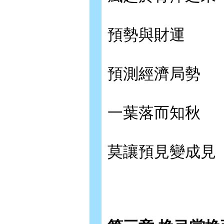
預勢與財運
預測經濟局勢
一葉落而知秋
莫讓預見變成見