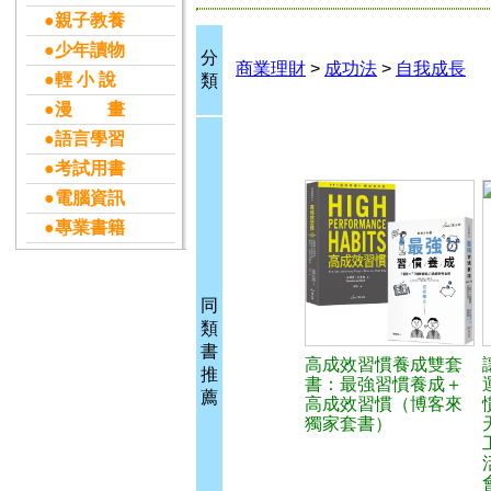
●親子教養
●少年讀物
分
商業理財
>
成功法
>
自我成長
●輕 小 說
類
●漫 畫
●語言學習
●考試用書
●電腦資訊
●專業書籍
同
類
書
高成效習慣養成雙套
推
書：最強習慣養成＋
薦
高成效習慣（博客來
獨家套書）