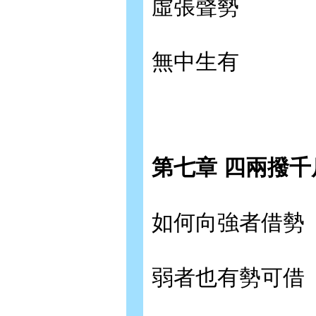
虛張聲勢
無中生有
第七章 四兩撥
如何向強者借勢
弱者也有勢可借