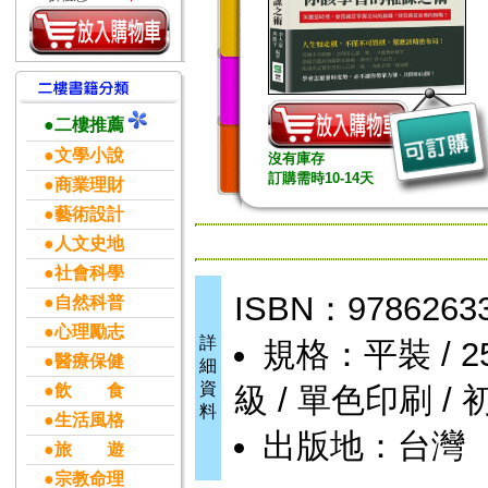
●二樓推薦
●文學小說
沒有庫存
訂購需時10-14天
●商業理財
●藝術設計
●人文史地
●社會科學
ISBN：9786263
●自然科普
●心理勵志
詳
規格：平裝 / 258頁
●醫療保健
細
資
●飲 食
級 / 單色印刷 / 
料
●生活風格
出版地：台灣
●旅 遊
●宗教命理