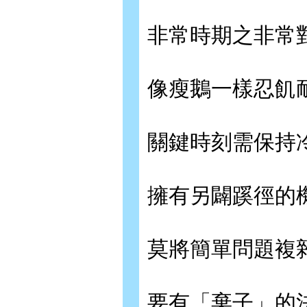
非常時期之非常
像瘦鵝一樣忍飢
關鍵時刻需保持
擁有另闢蹊徑的
莫將簡單問題複
要有「棄子」的