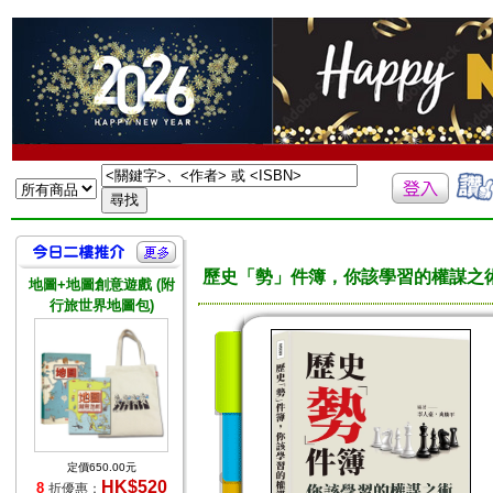
歷史「勢」件簿，你該學習的權謀之
地圖+地圖創意遊戲 (附
行旅世界地圖包)
定價650.00元
HK$520
8
折優惠：