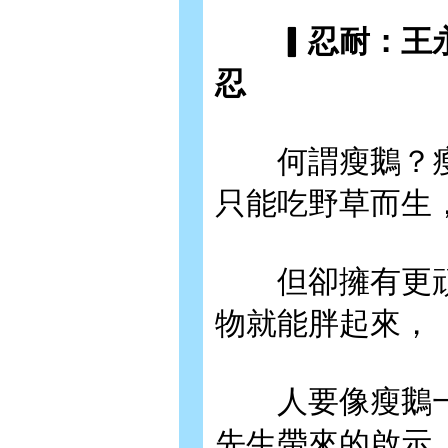
▎忍耐：王永
忍
何謂瘦鵝？瘦
只能吃野草而生
但卻擁有更頑
物就能胖起來，
人要像瘦鵝一
先生帶來的啟示