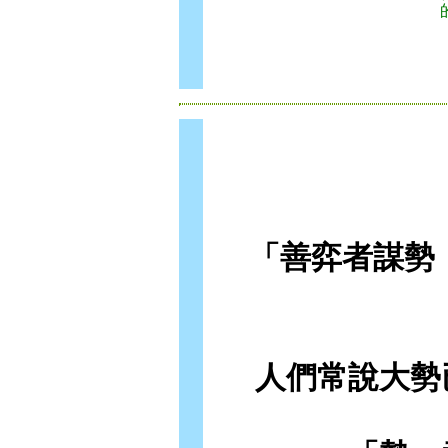
「善弈者謀勢
人們常說大勢