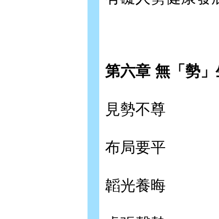
第六章 無「勢
見勢不尊
布局要平
韜光養晦