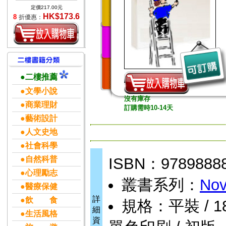
定價217.00元
HK$173.6
8
折優惠：
●二樓推薦
●文學小說
沒有庫存
●商業理財
訂購需時10-14天
●藝術設計
●人文史地
●社會科學
●自然科普
ISBN：9789888
●心理勵志
叢書系列：
Nov
●醫療保健
詳
●飲 食
規格：平裝 / 184頁
細
●生活風格
資