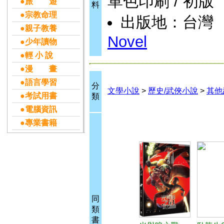
單色印刷 / 初版
●旅 遊
料
●宗教命理
出版地：台灣
●親子教養
Novel
●少年讀物
●輕 小 說
●漫 畫
●語言學習
分
文學小說
>
歷史/武俠小說
>
其他
●考試用書
類
●電腦資訊
●專業書籍
同
類
書