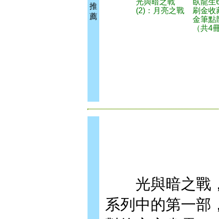
光與暗之戰
臥龍生
推
(2)：月亮之戰
刷金收
薦
金筆點
（共4
光與暗之戰，
系列中的第一部