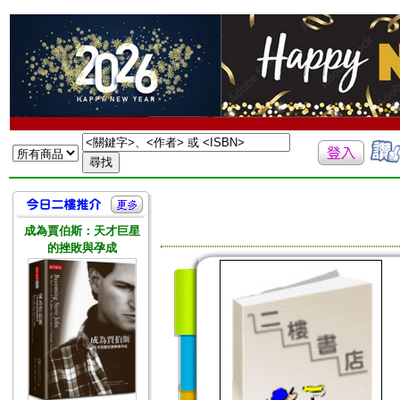
成為賈伯斯：天才巨星
的挫敗與孕成