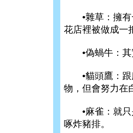
•雜草：擁有一
花店裡被做成一
•偽蝸牛：其
•貓頭鷹：跟麻
物，但會努力在
•麻雀：就只是
啄炸豬排。