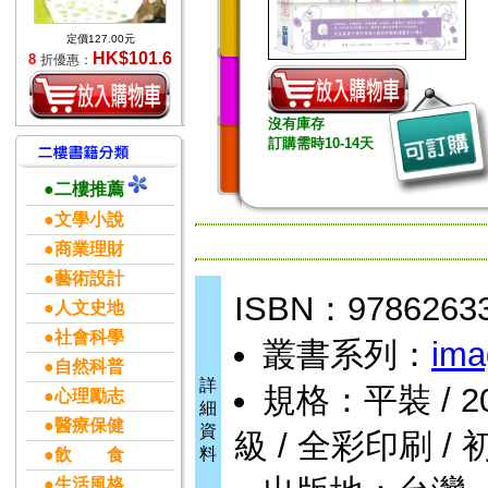
定價127.00元
HK$101.6
8
折優惠：
沒有庫存
訂購需時10-14天
●二樓推薦
●文學小說
●商業理財
●藝術設計
ISBN：9786263
●人文史地
●社會科學
叢書系列：
ima
●自然科普
詳
規格：平裝 / 208頁
●心理勵志
細
●醫療保健
資
級 / 全彩印刷 / 
料
●飲 食
●生活風格