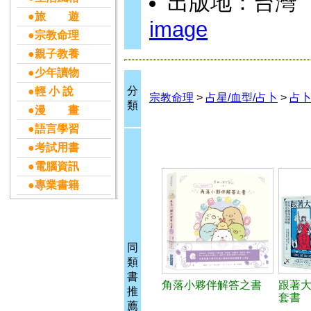
出版地：台灣
●旅 遊
image
●宗教命理
●親子教養
●少年讀物
分
●輕 小 說
宗教命理
>
占星/血型/占卜
>
占卜
類
●漫 畫
●語言學習
●考試用書
●電腦資訊
●專業書籍
同
類
書
角落小夥伴解答之書
跟著
推
套書
薦