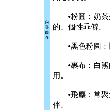
•粉圓：奶茶先
內
的。個性乖僻。
容
簡
介
•黑色粉圓：
•裹布：白熊的
用。
•飛塵：常聚集
伴。