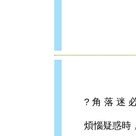
? 角 落 迷 必
煩惱疑惑時，