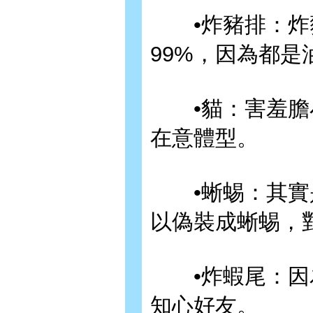
•炸豬排：炸豬
99%，因為都
•貓：害羞膽小
在意體型。
•蜥蜴：其實是
以偽裝成蜥蜴，
•炸蝦尾：因為
知心好友。