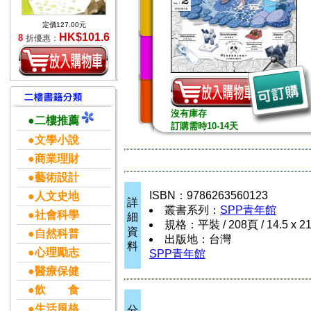
定價127.00元
HK$101.6
8
折優惠：
沒有庫存
●二樓推薦
訂購需時10-14天
●文學小說
●商業理財
●藝術設計
ISBN：9786263560123
●人文史地
詳
叢書系列：
SPP青年館
●社會科學
細
規格：平裝 / 208頁 / 14.5 x 2
資
●自然科普
出版地：台灣
料
●心理勵志
SPP青年館
●醫療保健
●飲 食
●生活風格
分