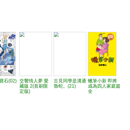
石(02)
交響情人夢 愛
古見同學是溝通
蠟筆小新 即將
藏版 2(首刷限
魯蛇。(21)
成為四人家庭篇
定版)
全