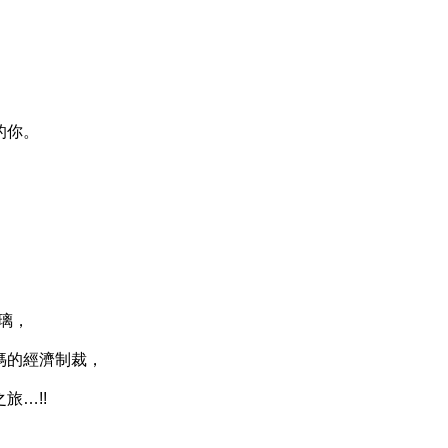
、
，
的你。
！
璃，
的經濟制裁，
…!!