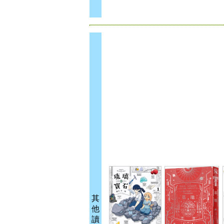
其
他
讀