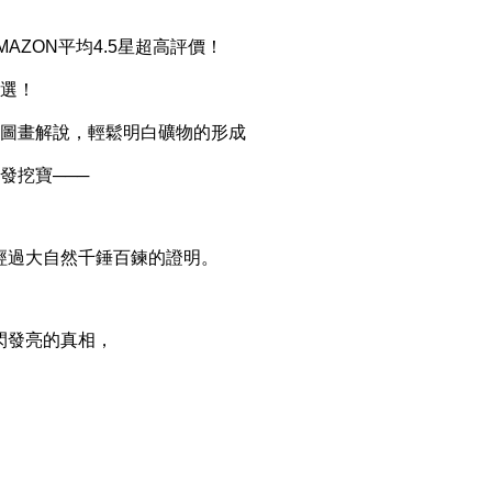
ZON平均4.5星超高評價！
選！
圖畫解說，輕鬆明白礦物的形成
挖寶───
過大自然千錘百鍊的證明。
發亮的真相，