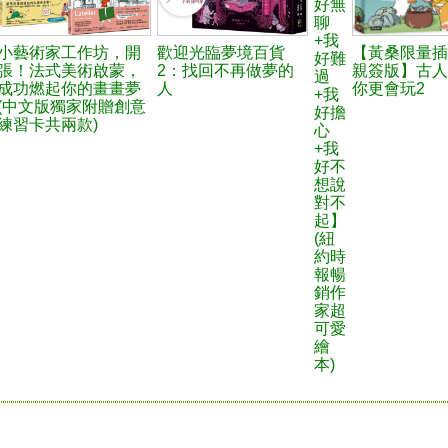
好無
聊
+我
小藝術家工作坊，開
歡迎光臨夢境百貨
【黃桑限量插
好難
張！法式美術啟蒙，
2：找回不再做夢的
親簽版】古人
過
成功燃起你的畫畫夢
人
你更會玩2
+我
(中文版獨家附贈創意
好擔
練習卡共兩款)
心
+我
好不
想說
對不
起】
(紐
約時
報暢
銷作
家超
可愛
繪
本)