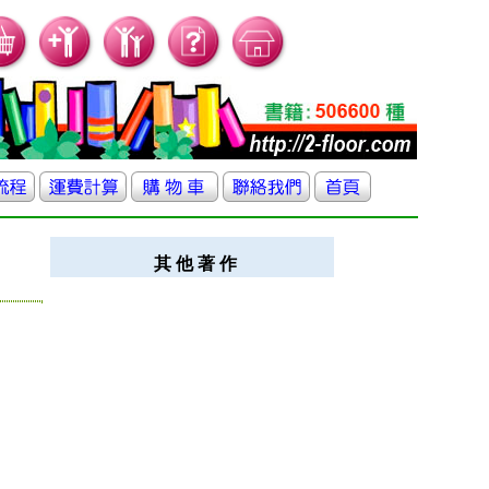
其 他 著 作