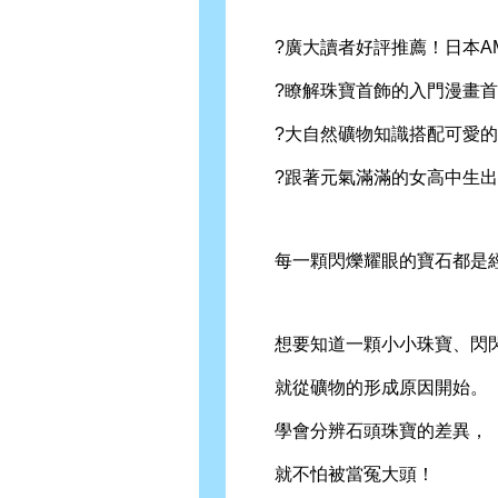
?廣大讀者好評推薦！日本AMA
?瞭解珠寶首飾的入門漫畫首
?大自然礦物知識搭配可愛的
?跟著元氣滿滿的女高中生出發
每一顆閃爍耀眼的寶石都是經
想要知道一顆小小珠寶、閃閃
就從礦物的形成原因開始。
學會分辨石頭珠寶的差異，
就不怕被當冤大頭！