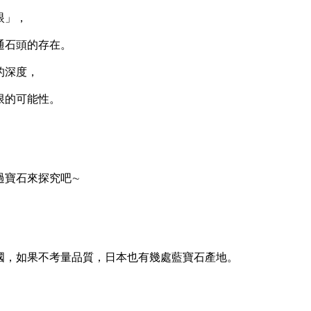
眼」，
石頭的存在。
的深度，
的可能性。
寶石來探究吧∼
，如果不考量品質，日本也有幾處藍寶石產地。