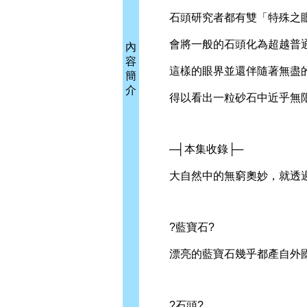
石頭研究者都有雙「特殊之
會將一般的石頭化為超越普通
內
容
這樣的眼界並還伴隨著無盡
簡
介
得以看出一粒砂石中近乎無限
─┤本集收錄├─
大自然中的無窮奧妙，就透過
?藍寶石?
漂亮的藍寶石幾乎都產自外國
?石頭?