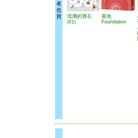
者
也
琉璃的寶石
基地
買
(01)
Foundation