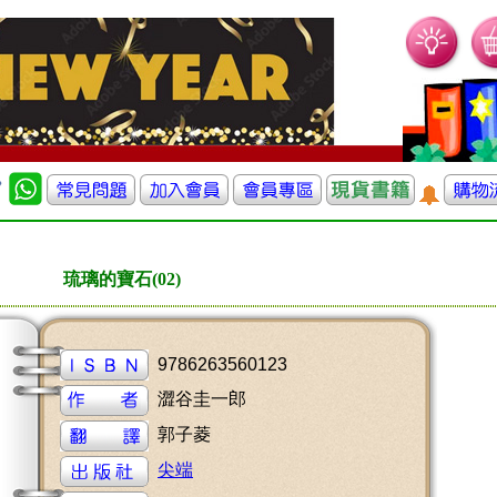
琉璃的寶石(02)
9786263560123
澀谷圭一郎
郭子菱
尖端