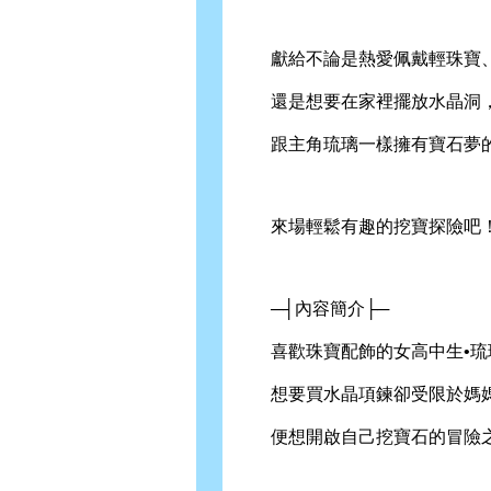
獻給不論是熱愛佩戴輕珠寶
還是想要在家裡擺放水晶洞
跟主角琉璃一樣擁有寶石夢
來場輕鬆有趣的挖寶探險吧
─┤內容簡介├─
喜歡珠寶配飾的女高中生•琉
想要買水晶項鍊卻受限於媽媽
便想開啟自己挖寶石的冒險之旅