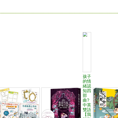
孩子
的情
緒認
知四
部
曲?
中英
雙語
【我