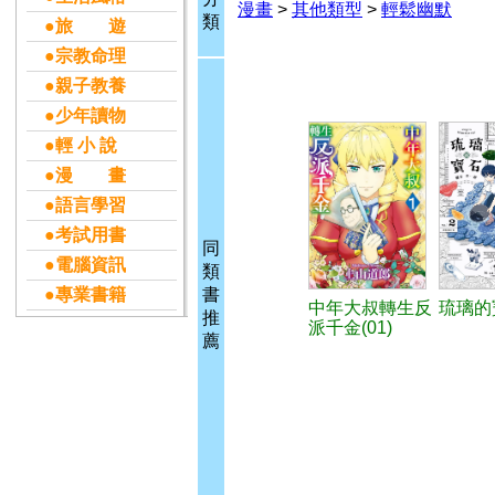
漫畫
>
其他類型
>
輕鬆幽默
類
●旅 遊
●宗教命理
●親子教養
●少年讀物
●輕 小 說
●漫 畫
●語言學習
●考試用書
同
●電腦資訊
類
●專業書籍
書
中年大叔轉生反
琉璃的寶
推
派千金(01)
薦