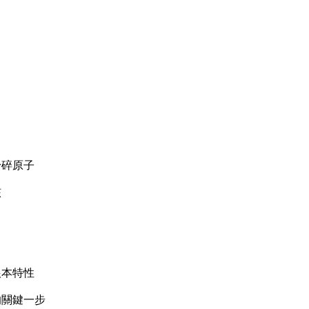
粉碎原子
核
根本特性
論的關鍵一步