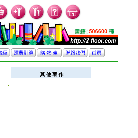
其 他 著 作