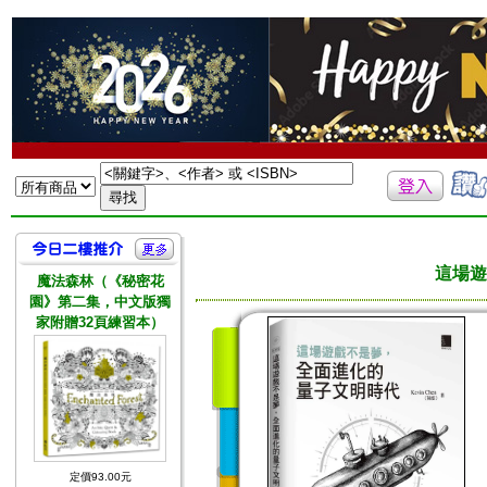
這場遊
魔法森林（《秘密花
園》第二集，中文版獨
家附贈32頁練習本）
定價93.00元