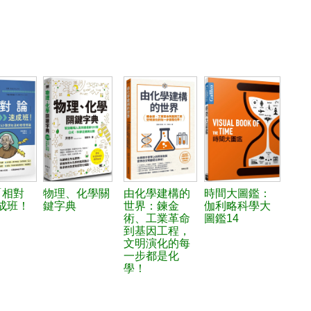
「相對
物理、化學關
由化學建構的
時間大圖鑑：
成班！
鍵字典
世界：鍊金
伽利略科學大
術、工業革命
圖鑑14
到基因工程，
文明演化的每
一步都是化
學！