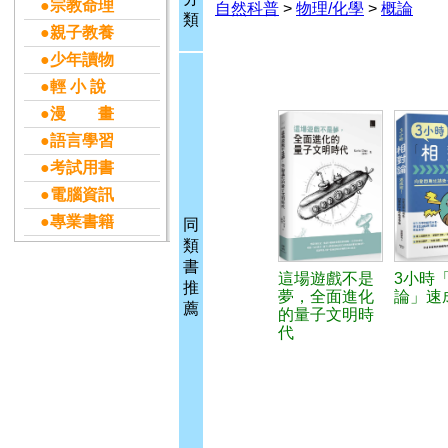
●宗教命理
自然科普
>
物理/化學
>
概論
類
●親子教養
●少年讀物
●輕 小 說
●漫 畫
●語言學習
●考試用書
●電腦資訊
●專業書籍
同
類
書
這場遊戲不是
3小時
推
夢，全面進化
論」速
薦
的量子文明時
代