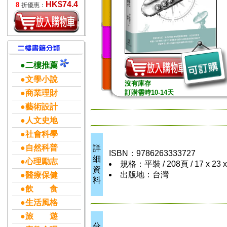
HK$74.4
8
折優惠：
●二樓推薦
●文學小說
沒有庫存
●商業理財
訂購需時10-14天
●藝術設計
●人文史地
●社會科學
●自然科普
詳
ISBN：9786263333727
細
●心理勵志
規格：平裝 / 208頁 / 17 x 23 
資
出版地：台灣
●醫療保健
料
●飲 食
●生活風格
●旅 遊
分