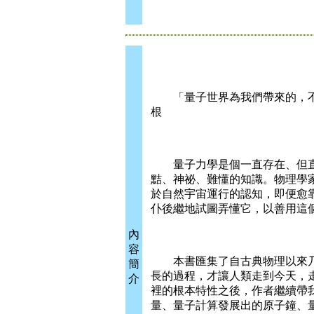
「量子世界為我們帶來的，不
根
量子力學是個一直存在、但直
黠、神祕、難懂的知識。物理學
於自然宇宙運行的認知，即便愈
仆後繼地試圖弄懂它，以善用這
內
容
本書匯集了自古典物理以來乃
簡
長的過程，才讓人類走到今天，
介
裡的根本特性之後，作者繼續帶
量、量子計算發展出的原子鐘、量