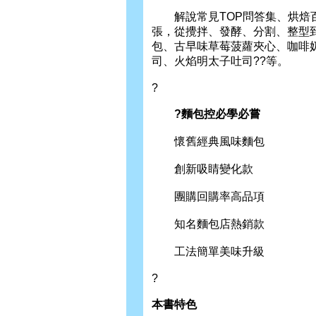
解說常見TOP問答集、烘焙百
張，從攪拌、發酵、分割、整型
包、古早味草莓菠蘿夾心、咖啡
司、火焰明太子吐司??等。
?
?麵包控必學必嘗
懷舊經典風味麵包
創新吸睛變化款
團購回購率高品項
知名麵包店熱銷款
工法簡單美味升級
?
本書特色