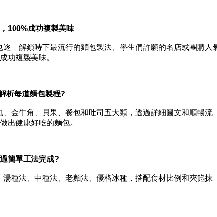
100%成功複製美味
逐一解鎖時下最流行的麵包製法、學生們許願的名店或團購人
%成功複製美味。
ep解析每道麵包製程?
、金牛角、貝果、餐包和吐司五大類，透過詳細圖文和順暢流
00張，做出健康好吃的麵包。
過簡單工法完成?
湯種法、中種法、老麵法、優格冰種，搭配食材比例和夾餡抹