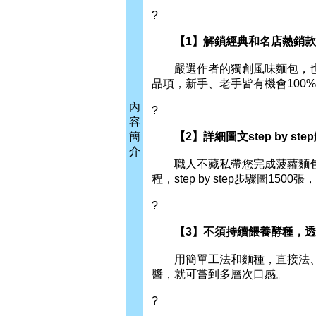
?
【1】解鎖經典和名店熱銷款，
嚴選作者的獨創風味麵包，也
品項，新手、老手皆有機會100
內
?
容
簡
【2】詳細圖文step by st
介
職人不藏私帶您完成菠蘿麵包
程，step by step步驟圖15
?
【3】不須持續餵養酵種，透
用簡單工法和麵種，直接法、
醬，就可嘗到多層次口感。
?