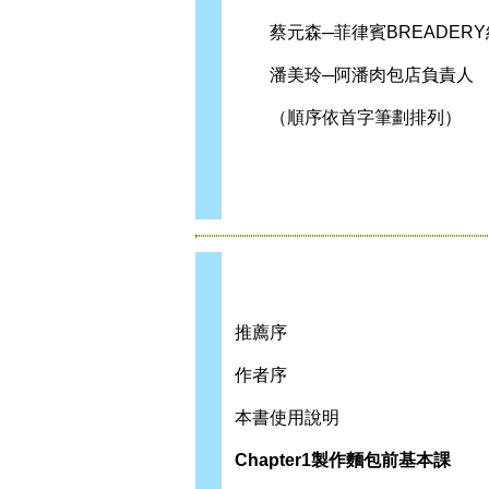
蔡元森─菲律賓BREADERY
潘美玲─阿潘肉包店負責人
（順序依首字筆劃排列）
推薦序
作者序
本書使用說明
Chapter1製作麵包前基本課