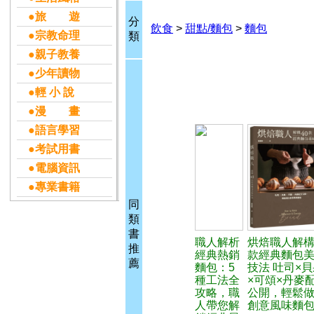
●旅 遊
分
飲食
>
甜點/麵包
>
麵包
●宗教命理
類
●親子教養
●少年讀物
●輕 小 說
●漫 畫
●語言學習
●考試用書
●電腦資訊
●專業書籍
同
類
書
職人解析
烘焙職人解構
推
經典熱銷
款經典麵包
薦
麵包：5
技法 吐司×貝
種工法全
×可頌×丹麥
攻略，職
公開，輕鬆
人帶您解
創意風味麵