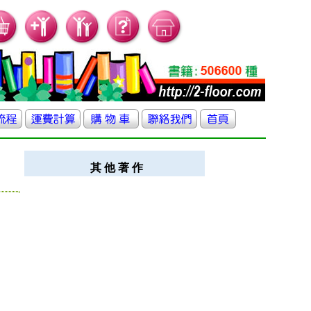
其 他 著 作