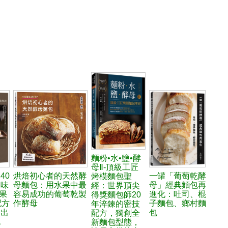
麵粉•水•鹽•酵
母Ⅱ-頂級工匠
40
烘焙初心者的天然酵
一罐「葡萄乾酵
烤模麵包聖
美味
母麵包：用水果中最
母」經典麵包再
經：世界頂尖
果
容易成功的葡萄乾製
進化：吐司、棍
得獎麵包師20
配方
作酵母
子麵包、鄉村麵
年淬鍊的密技
做出
包
配方，獨創全
包
新麵包型態，