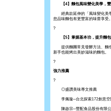
【4】麵包風味變化美學，豐
經典款延伸的「風味變化美學
您品味麵包有更豐富的味蕾享受
?
【5】掌握基本功，提升麵包
提供麵團常見發酵方法、麵包保
新手也能烤出美妙滋味的麵包。
?
強力推薦
?
◎盛讚美味專文推薦
李佩璇─台北探索172創意空
陳啟宗─豐配食品股份有限公