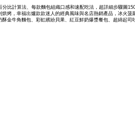
分比計算法、每款麵包組織口感和速配吃法，超詳細步驟圖150
到烘烤，幸福出爐款款迷人的經典風味與名店熱銷產品，冰火菠
奶酥金牛角麵包、彩虹繽紛貝果、紅豆鮮奶爆漿餐包、超綿起司