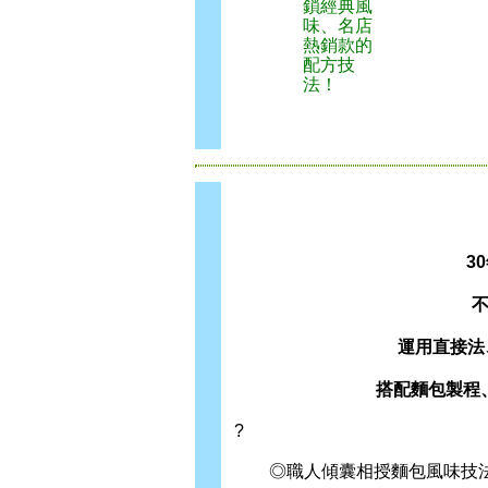
鎖經典風
味、名店
熱銷款的
配方技
法！
3
運用直接法
搭配麵包製程
?
◎職人傾囊相授麵包風味技法