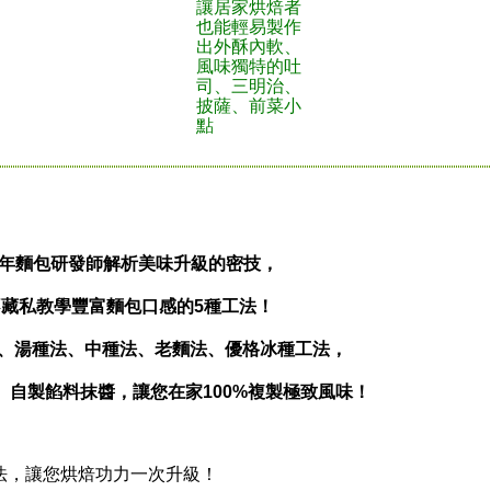
讓居家烘焙者
也能輕易製作
出外酥內軟、
風味獨特的吐
司、三明治、
披薩、前菜小
點
0年麵包研發師解析美味升級的密技，
不藏私教學豐富麵包口感的5種工法！
、湯種法、中種法、老麵法、優格冰種工法，
、自製餡料抹醬，讓您在家100%複製極致風味！
，讓您烘焙功力一次升級！