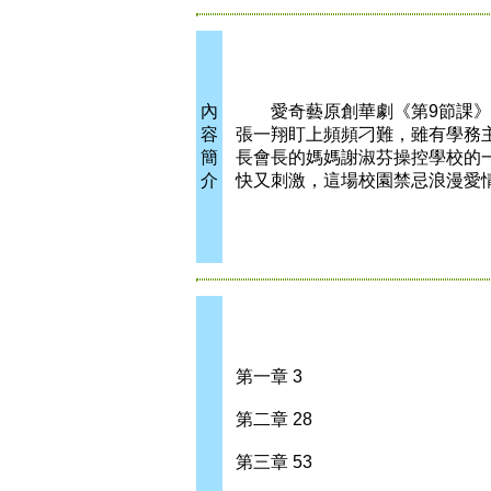
內
愛奇藝原創華劇《第9節課》講
容
張一翔盯上頻頻刁難，雖有學務
簡
長會長的媽媽謝淑芬操控學校的
介
快又刺激，這場校園禁忌浪漫愛
第一章 3
第二章 28
第三章 53