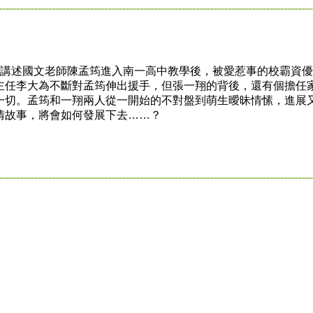
述國文老師陳孟筠進入南一高中教學後，被愛惹事的校霸資優
主任李大為不斷對孟筠伸出援手，但張一翔的背後，還有個擔任
一切。孟筠和一翔兩人從一開始的不對盤到萌生曖昧情愫，進展
情故事，將會如何發展下去……？