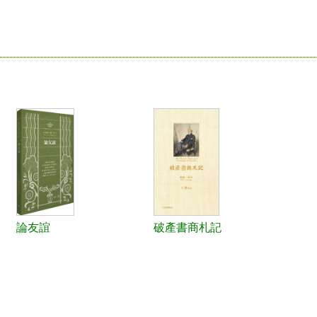
論友誼
破產書商札記