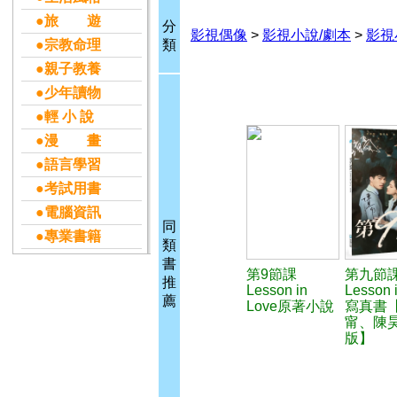
●旅 遊
分
影視偶像
>
影視小說/劇本
>
影視
●宗教命理
類
●親子教養
●少年讀物
●輕 小 說
●漫 畫
●語言學習
●考試用書
●電腦資訊
同
●專業書籍
類
書
第9節課
第九節
推
Lesson in
Lesson 
薦
Love原著小說
寫真書
甯、陳
版】