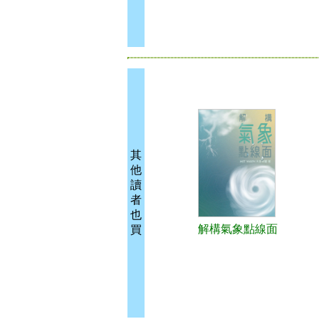
其
他
讀
者
也
解構氣象點線面
買