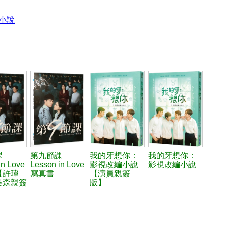
小說
課
第九節課
我的牙想你：
我的牙想你：
in Love
Lesson in Love
影視改編小說
影視改編小說
【許瑋
寫真書
【演員親簽
昊森親簽
版】