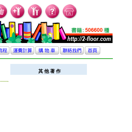
其 他 著 作