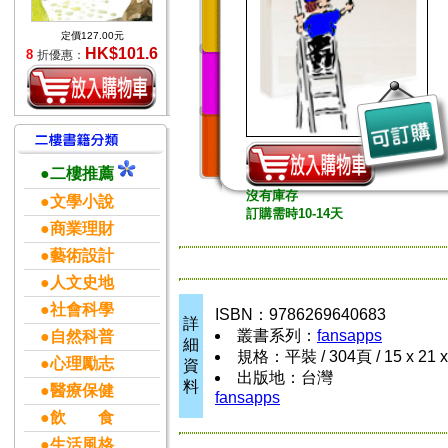
定價127.00元
HK$101.6
8
折優惠：
●二樓推薦
沒有庫存
●文學小說
訂購需時10-14天
●商業理財
●藝術設計
●人文史地
●社會科學
ISBN：9786269640683
詳
叢書系列：
fansapps
●自然科普
細
規格：平裝 / 304頁 / 15 x 21 
●心理勵志
資
出版地：台灣
料
●醫療保健
fansapps
●飲 食
●生活風格