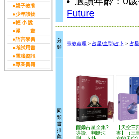
適讀年齡：0歲
●親子教養
Future
●少年讀物
●輕 小 說
●漫 畫
●語言學習
分
宗教命理
>
占星/血型/占卜
>
占星
類
●考試用書
●電腦資訊
●專業書籍
同
類
書
薩爾占星全集?
【天空三
推
導論、判斷法
書】（三
薦
則、卜卦
在的天空