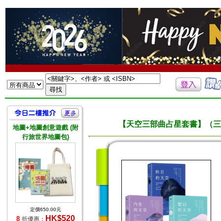
【天空三部曲占星套書】（三
地圖+地圖創意遊戲 (附
行旅世界地圖包)
定價650.00元
HK$520
8
折優惠：