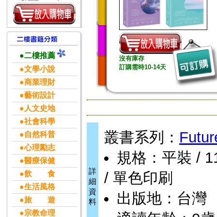
●二樓推薦
沒有庫存
訂購需時10-14天
●文學小說
●商業理財
●藝術設計
●人文史地
●社會科學
叢書系列：
Futur
●自然科普
●心理勵志
規格：平裝 / 116
●醫療保健
詳
●飲 食
/ 單色印刷
細
●生活風格
資
出版地：台灣
●旅 遊
料
●宗教命理