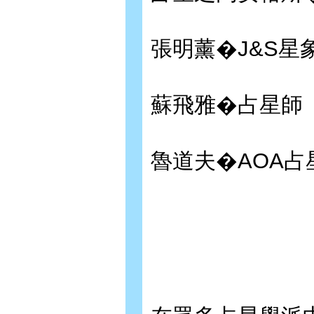
張明薰�J&S星
蘇飛雅�占星師
魯道夫�AOA