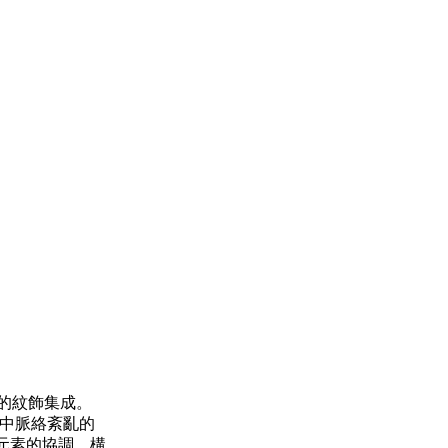
的紋飾集成。
設計中脈絡紊亂的
元素的協調、構