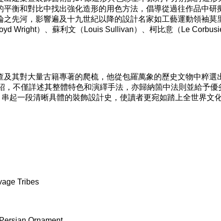
的平衡和對比中找出強化造形的用色方法，倡導從過往作品中研
之先河，影響遍及十九世紀以降的設計名家如工藝運動領袖莫里斯（
oyd Wright）、蘇利文（Louis Sullivan）、柯比意（Le Corbu
查及其對大量古籍專著的爬梳，他從包羅萬象的歷史文物中粹選
介紹，不僅詳述其整體特色和演繹手法，亦歸納箇中法則並給予優
版，串起一段清晰具體的裝飾設計史，使讀者更宛如踏上全世界文
ge Tribes
ersian Ornament