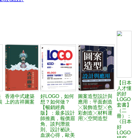
【日本
人才懂
的好
共
香港中式建築
好LOGO，如何
圖案造型設計與
LOGO
裝
上的吉祥圖案
想？如何做？
應用：平面創造
套書】
【暢銷經典
╳裝飾造型╳色
（二
版】：最多設計
彩創造╳材料運
冊）：
師推薦，報價眉
用╳空間造型
《日本
角、談判潛規
好
則、設計祕訣、
LOGO
血淚心得，歐美