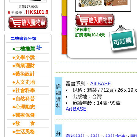
定價127.00元
HK$101.6
8
折優惠：
沒有庫存
訂購需時10-14天
●二樓推薦
●文學小說
●商業理財
●藝術設計
●人文史地
叢書系列：
Art BASE
詳
規格：精裝 / 712頁 / 26 x 19 
●社會科學
細
出版地：台灣
●自然科普
資
適讀年齡：14歲~99歲
料
●心理勵志
Art BASE
●醫療保健
●飲 食
●生活風格
分
藝術設計
>
設計
>
設計方法
>
圖