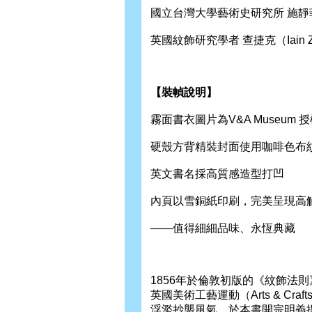
國立台灣大學藝術史研究所 施靜
英國紋飾研究學者 查捷克（Iain Z
【裝幀說明】
霧面書衣圖片為V&A Museum
硬殼方背精裝封面使用咖啡色布
英文書名採高質感造型打凹
內頁以雪銅紙印刷，完美呈現高
——值得細細品味、永恆典藏
1856年於倫敦初版的《紋飾法
英國美術工藝運動（Arts & C
浮濫抄襲風氣，於本書開宗明義