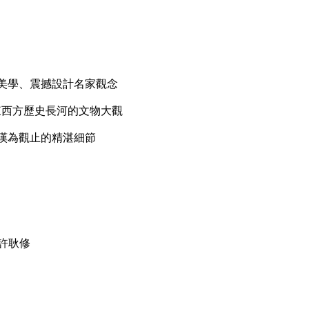
代美學、震撼設計名家觀念
亙東西方歷史長河的文物大觀
人嘆為觀止的精湛細節
許耿修