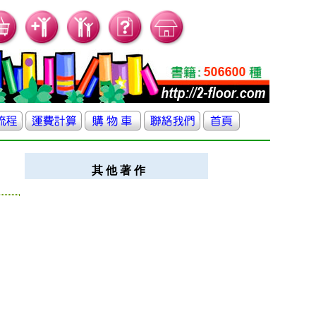
其 他 著 作