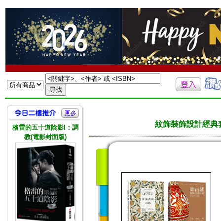
紋飾裝飾設計經典
格雷的五十道陰影I：調
教(電影封面版)