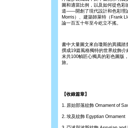
圖和適當比例，以及如何從色彩
道——開創了現代設計和色彩理論
Morris）、建築師萊特（Frank Ll
論一百五十年至今屹立不搖。
書中大量圖文來自瓊斯的異國踏
撰成19篇風格獨特的世界紋飾
末共100幀匠心獨具的彩色圖
旅。
【收錄篇章】
1. 原始部落紋飾 Ornament of Sava
2. 埃及紋飾 Egyptian Ornament
3. 亞述與波斯紋飾 Assyrian and P