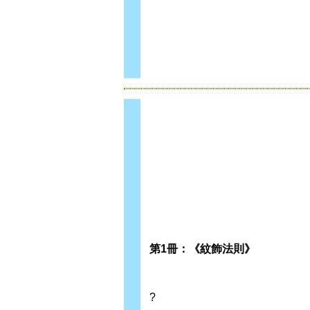
第1冊：
《紋飾法則》
?