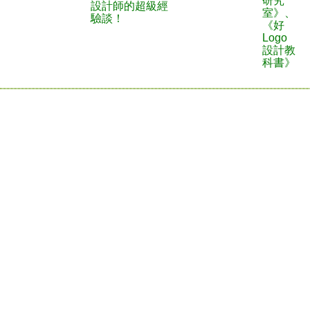
研究
設計師的超級經
室》、
驗談！
《好
Logo
設計教
科書》