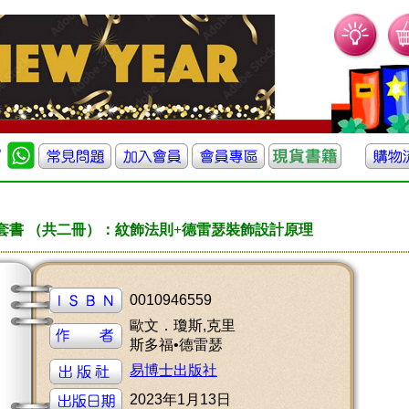
套書 （共二冊）：紋飾法則+德雷瑟裝飾設計原理
0010946559
歐文．瓊斯,克里
斯多福•德雷瑟
易博士出版社
2023年1月13日