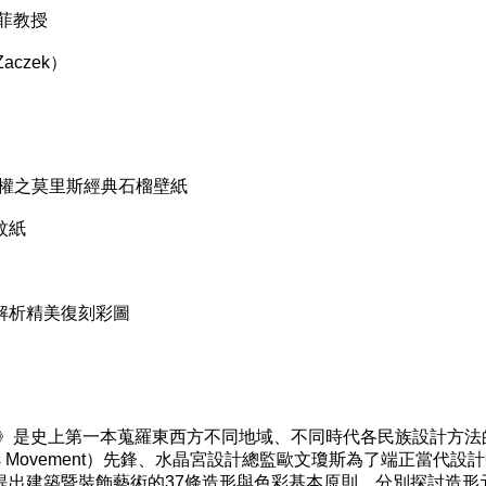
菲教授
aczek）
 授權之莫里斯經典石榴壁紙
紋紙
解析精美復刻彩圖
則》是史上第一本蒐羅東西方不同地域、不同時代各民族設計方法
rafts Movement）先鋒、水晶宮設計總監歐文瓊斯為了端正當代
提出建築暨裝飾藝術的37條造形與色彩基本原則，分別探討造形