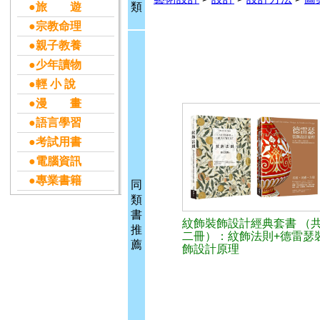
●旅 遊
類
●宗教命理
●親子教養
●少年讀物
●輕 小 說
●漫 畫
●語言學習
●考試用書
●電腦資訊
●專業書籍
同
類
書
紋飾裝飾設計經典套書 （
推
二冊）：紋飾法則+德雷瑟
薦
飾設計原理