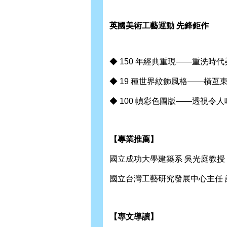
英國美術工藝運動 先鋒鉅作
◆ 150 年經典重現——重洗時
◆ 19 種世界紋飾風格——橫
◆ 100 幀彩色圖版——透視令
【專業推薦】
國立成功大學建築系 吳光庭教授
國立台灣工藝研究發展中心主任 
【專文導讀】