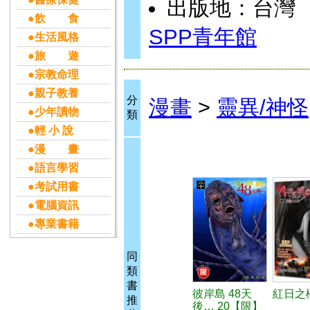
出版地：台灣
●飲 食
SPP青年館
●生活風格
●旅 遊
●宗教命理
●親子教養
分
漫畫
>
靈異/神怪
●少年讀物
類
●輕 小 說
●漫 畫
●語言學習
●考試用書
●電腦資訊
●專業書籍
同
類
書
彼岸島 48天
紅日之櫻
推
後… 20【限】