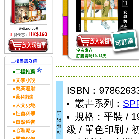
定價200.00元
HK$160
8
折優惠：
沒有庫存
訂購需時10-14天
●二樓推薦
●文學小說
ISBN：9786263
●商業理財
●藝術設計
叢書系列：
SP
●人文史地
詳
●社會科學
規格：平裝 / 192頁
細
●自然科普
資
級 / 單色印刷 / 
●心理勵志
料
●醫療保健