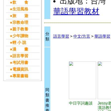
出版地：台灣
●飲 食
●生活風格
華語學習教材
●旅 遊
●宗教命理
●親子教養
分
●少年讀物
語言學習
>
中文/方言
>
華語學習
類
●輕 小 說
●漫 畫
●語言學習
●考試用書
●電腦資訊
●專業書籍
同
類
書
中日字詞趣談
Jess
推
漢語教
薦