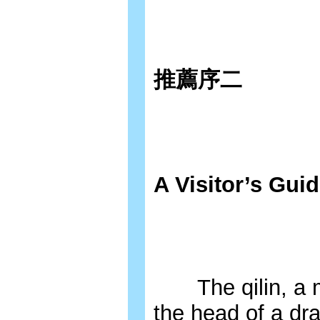
推薦序二
A Visitor’s Gui
The qilin, a myt
the head of a dr