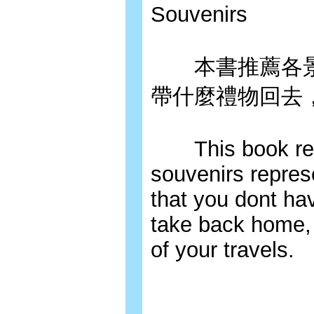
Souvenirs
本書推薦各景
帶什麼禮物回去
This book re
souvenirs repres
that you dont hav
take back home,
of your travels.