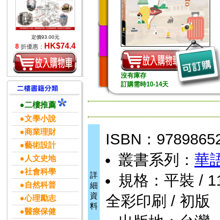
定價93.00元
HK$74.4
8
折優惠：
沒有庫存
訂購需時10-14天
●二樓推薦
●文學小說
●商業理財
ISBN：9789865
●藝術設計
叢書系列：
華
●人文史地
●社會科學
詳
規格：平裝 / 112頁
●自然科普
細
資
全彩印刷 / 初版
●心理勵志
料
●醫療保健