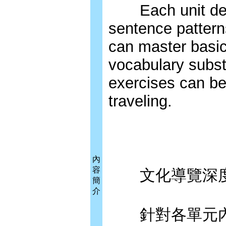
Each unit deals
sentence pattern
can master basic
vocabulary subst
exercises can b
traveling.
內
容
文化導覽深度遊In-de
簡
介
針對各單元內