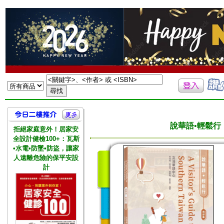
說華語•輕鬆行：南部篇 
拒絕家庭意外！居家安
全設計健檢100+：瓦斯
•水電•防墜•防盜，讓家
人遠離危險的保平安設
計