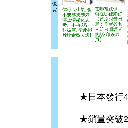
也
在哪裡跌倒，
你可以生氣, 但
買
就在哪裡躺好
不要越想越氣:
【首刷限量附
停止情緒化思
贈：作者簽名
考、不再與對
＋給台灣讀者
錯拔河, 從此擺
的話•印簽扉
脫地雷型人設!
頁】
★日本發行4
★銷量突破2