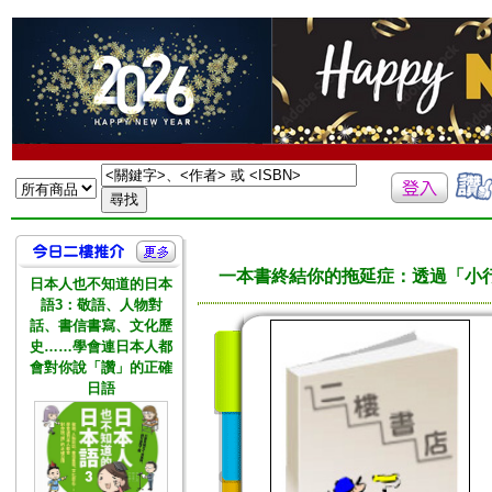
一本書終結你的拖延症：透過「小
日本人也不知道的日本
語3：敬語、人物對
話、書信書寫、文化歷
史……學會連日本人都
會對你說「讚」的正確
日語