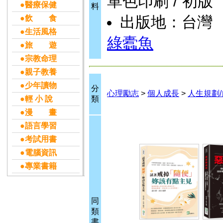
單色印刷 / 初版
●醫療保健
料
出版地：台灣
●飲 食
●生活風格
綠蠹魚
●旅 遊
●宗教命理
●親子教養
●少年讀物
分
心理勵志
>
個人成長
>
人生規劃
●輕 小 說
類
●漫 畫
●語言學習
●考試用書
●電腦資訊
●專業書籍
同
類
書