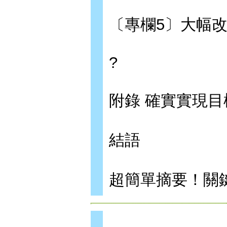
〔專欄5〕大幅
?
附錄 確實實現
結語
超簡單摘要！關