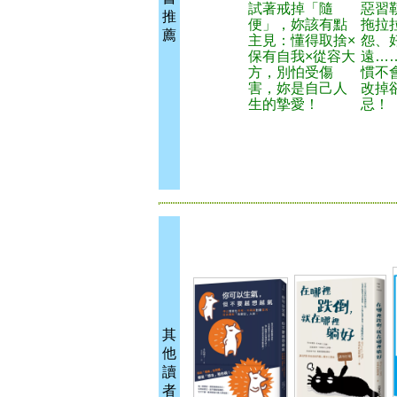
試著戒掉「隨
惡習
推
便」，妳該有點
拖拉
薦
主見：懂得取捨×
怨、
保有自我×從容大
遠…
方，別怕受傷
慣不
害，妳是自己人
改掉
生的摯愛！
忌！
其
他
讀
者