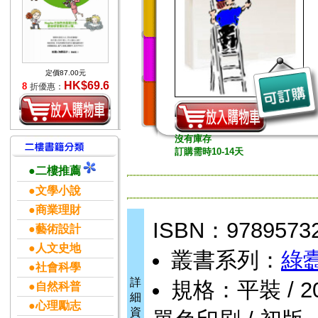
定價87.00元
HK$69.6
8
折優惠：
沒有庫存
訂購需時10-14天
●二樓推薦
●文學小說
●商業理財
ISBN：9789573
●藝術設計
●人文史地
叢書系列：
綠
●社會科學
詳
規格：平裝 / 208頁
●自然科普
細
●心理勵志
資