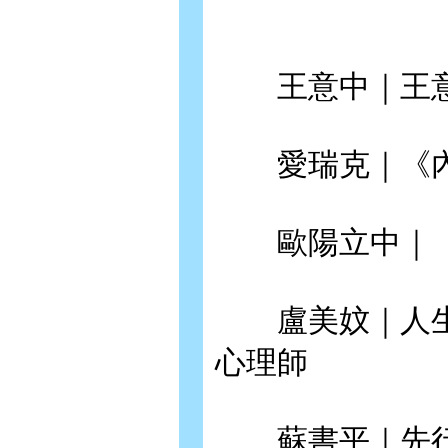
王意中｜王意
愛瑞克｜《內在
歐陽立中｜《L
盧美妏｜人生
心理師
蘇書平｜先行