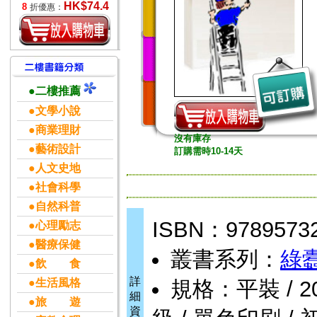
HK$74.4
8
折優惠：
●二樓推薦
●文學小說
●商業理財
沒有庫存
●藝術設計
訂購需時10-14天
●人文史地
●社會科學
●自然科普
ISBN：9789573
●心理勵志
●醫療保健
叢書系列：
綠
●飲 食
詳
●生活風格
規格：平裝 / 2000
細
●旅 遊
資