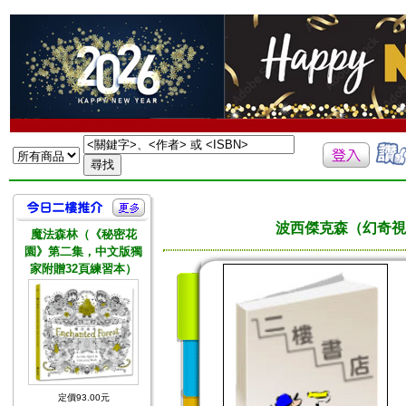
波西傑克森（幻奇視
魔法森林（《秘密花
園》第二集，中文版獨
家附贈32頁練習本）
定價93.00元