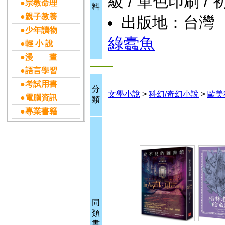
級 / 單色印刷 / 
●宗教命理
料
●親子教養
出版地：台灣
●少年讀物
綠蠹魚
●輕 小 說
●漫 畫
●語言學習
●考試用書
分
文學小說
>
科幻/奇幻小說
>
歐美
●電腦資訊
類
●專業書籍
同
類
書