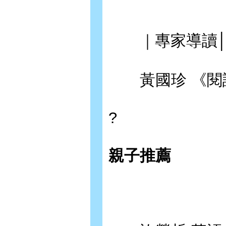
｜專家導讀
黃國珍 《閱
?
親子推薦