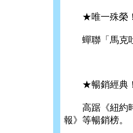
★唯一殊榮
蟬聯「馬克吐
★暢銷經典
高踞《紐約時
報》等暢銷榜。