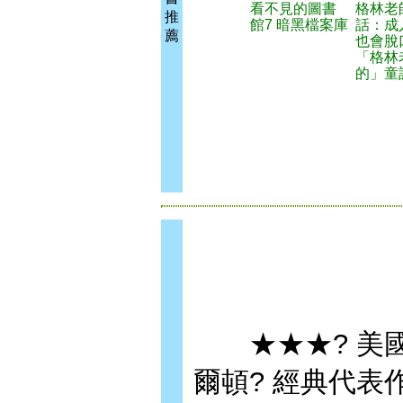
看不見的圖書
格林老
推
館7 暗黑檔案庫
話：成
薦
也會脫
「格林
的」童
★★★? 美國
爾頓? 經典代表