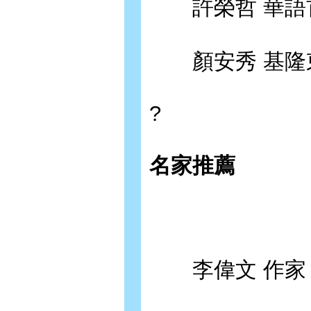
許榮哲 華語首
顏安秀 基隆東
?
名家推薦
李偉文 作家