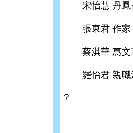
宋怡慧 丹鳳
張東君 作家
蔡淇華 惠文
羅怡君 親職
?