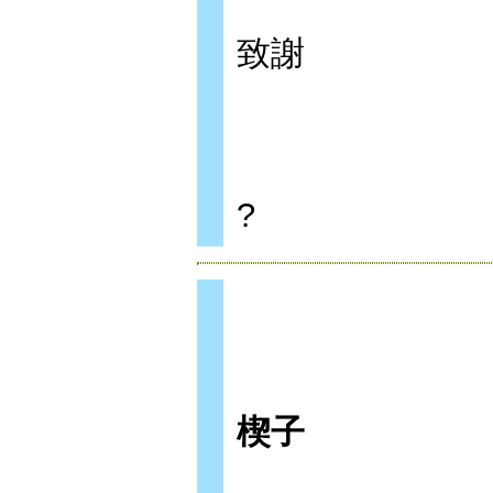
致謝
?
楔子