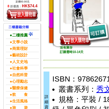
定價93.00元
HK$74.4
8
折優惠：
●二樓推薦
●文學小說
沒有庫存
●商業理財
訂購需時10-14天
●藝術設計
●人文史地
●社會科學
●自然科普
ISBN：9786267
●心理勵志
叢書系列：
秀
●醫療保健
●飲 食
詳
規格：平裝 / 184頁
●生活風格
細
資
●旅 遊