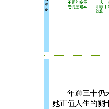
不羈的晚霞：
一夫一
推
忘情墨爾本
明霞中
薦
說集
年逾三十仍未
她正值人生的關卡