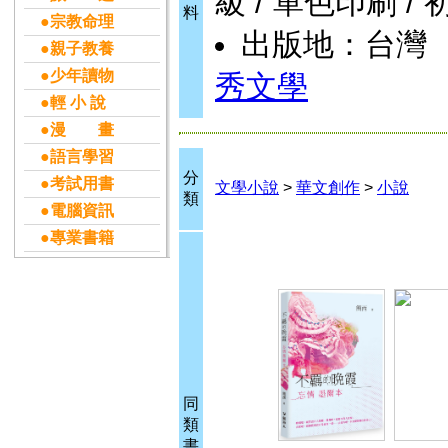
級 / 單色印刷 / 
料
●宗教命理
出版地：台灣
●親子教養
●少年讀物
秀文學
●輕 小 說
●漫 畫
●語言學習
分
●考試用書
文學小說
>
華文創作
>
小說
類
●電腦資訊
●專業書籍
同
類
書