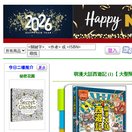
萌漫大話西遊記 (1)【 大
秘密花園