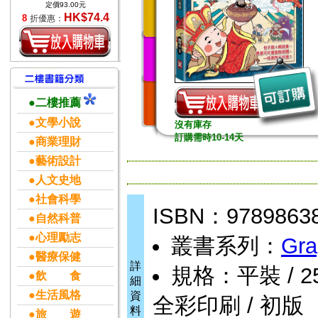
定價93.00元
HK$74.4
8
折優惠：
●二樓推薦
●文學小說
沒有庫存
訂購需時10-14天
●商業理財
●藝術設計
●人文史地
●社會科學
ISBN：9789863
●自然科普
●心理勵志
叢書系列：
Gra
●醫療保健
詳
規格：平裝 / 256頁
●飲 食
細
●生活風格
資
全彩印刷 / 初版
料
●旅 遊