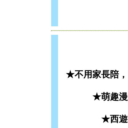
★不用家長陪，
★萌趣漫
★西遊