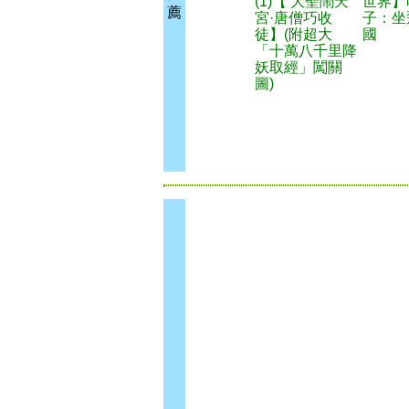
(1)【 大聖鬧天
世界】
薦
宮·唐僧巧收
子：坐
徒】(附超大
國
「十萬八千里降
妖取經」闖關
圖)