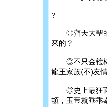
?
◎齊天大聖的
來的？
◎不只金箍棒！
龍王家族(不)友
◎史上最狂面
頓，玉帝就乖乖