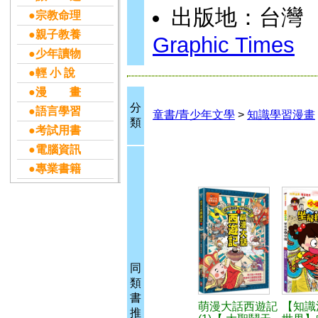
出版地：台灣
●宗教命理
●親子教養
Graphic Times
●少年讀物
●輕 小 說
●漫 畫
分
●語言學習
童書/青少年文學
>
知識學習漫畫
類
●考試用書
●電腦資訊
●專業書籍
同
類
書
萌漫大話西遊記
【知識
推