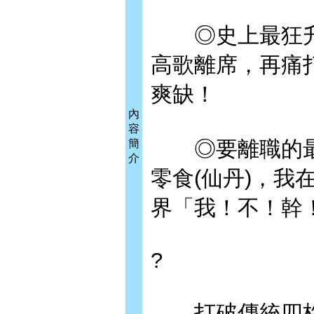
◎史上最狂升
高歌離席，再痛
爽缺！
內
容
◎要離職的最
簡
介
零食(仙丹)，
界「我！不！幹
?
打破傳統四格