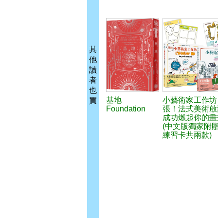
其
他
讀
者
也
基地
小藝術家工作坊
買
Foundation
張！法式美術啟
成功燃起你的畫
(中文版獨家附
練習卡共兩款)