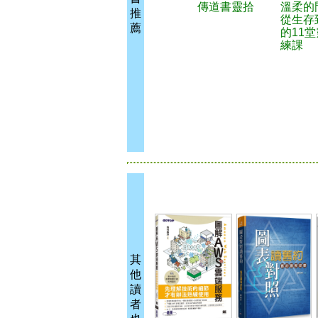
傳道書靈拾
溫柔的
推
從生存
薦
的11
練課
其
他
讀
者