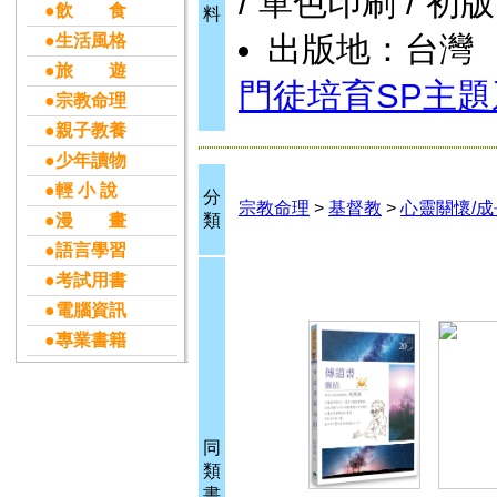
/ 單色印刷 / 初版
●飲 食
料
出版地：台灣
●生活風格
●旅 遊
門徒培育SP主題
●宗教命理
●親子教養
●少年讀物
●輕 小 說
分
宗教命理
>
基督教
>
心靈關懷/成
●漫 畫
類
●語言學習
●考試用書
●電腦資訊
●專業書籍
同
類
書