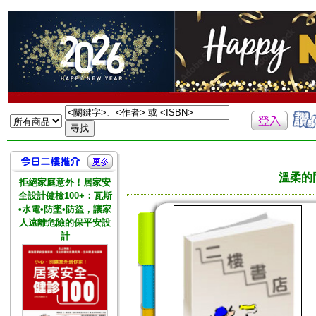
溫柔的
拒絕家庭意外！居家安
全設計健檢100+：瓦斯
•水電•防墜•防盜，讓家
人遠離危險的保平安設
計