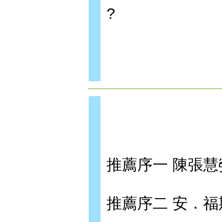
?
推薦序一 陳張慧嫈
推薦序二 安．福斯