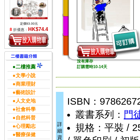
定價93.00元
HK$74.4
8
折優惠：
沒有庫存
●二樓推薦
訂購需時10-14天
●文學小說
●商業理財
●藝術設計
ISBN：9786267
●人文史地
●社會科學
叢書系列：
門
●自然科普
詳
規格：平裝 / 256頁
●心理勵志
細
●醫療保健
資